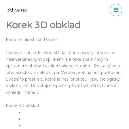
Přeskočit
na
3d panel
obsah
Korek 3D obklad
Korkové akustické Panele
Corkwall jsou jedinečné 3D nástěnné panely, které jsou
nejen jedinečným doplňkem, ale také zcela novým
způsobem obohatí vzhled vašeho interiéru. Postarají se o
jeho akustiku a mikroklima. Výroba probíhá bez poškození
životního prostředí, které je naší prioritou , jsou biologicky
rozložitelné. Poskitují nespočet příležitostí při vytváření
vzhledu interiéru .
Korek 3D obklad