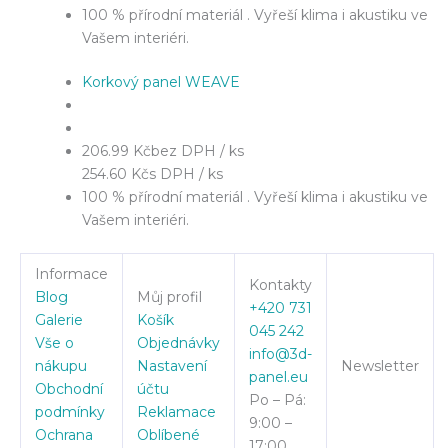
100 % přírodní materiál . Vyřeší klima i akustiku ve
Vašem interiéri.
Korkový panel WEAVE
206.99 Kč
bez DPH / ks
254.60 Kč
s DPH / ks
100 % přírodní materiál . Vyřeší klima i akustiku ve
Vašem interiéri.
Informace
Kontakty
Blog
Můj profil
+420 731
Galerie
Košík
045 242
Vše o
Objednávky
info@3d-
nákupu
Nastavení
Newsletter
panel.eu
Obchodní
účtu
Po – Pá:
podmínky
Reklamace
9:00 –
Ochrana
Oblíbené
17:00