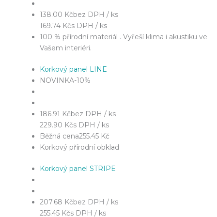
138.00 Kč
bez DPH / ks
169.74 Kč
s DPH / ks
100 % přírodní materiál . Vyřeší klima i akustiku ve
Vašem interiéri.
Korkový panel LINE
NOVINKA
-10%
186.91 Kč
bez DPH / ks
229.90 Kč
s DPH / ks
Běžná cena
255.45 Kč
Korkový přírodní obklad
Korkový panel STRIPE
207.68 Kč
bez DPH / ks
255.45 Kč
s DPH / ks