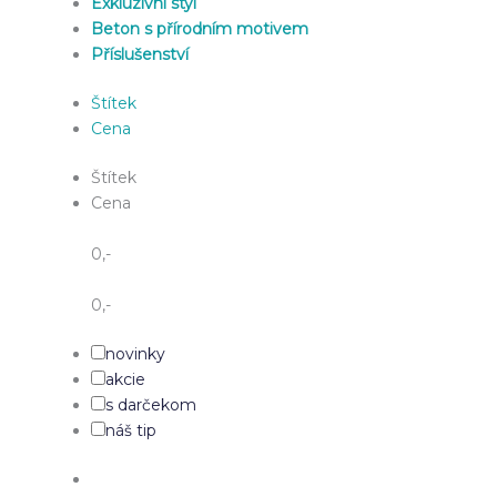
Exkluzivní styl
Beton s přírodním motivem
Příslušenství
Štítek
Cena
Štítek
Cena
0
,-
0
,-
novinky
akcie
s darčekom
náš tip