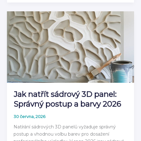
do
Vlhkého
Prostředí:
Materiály
pro
Koupelnu
2026
Jak natřít sádrový 3D panel:
Správný postup a barvy 2026
30 června, 2026
Natírání sádrových 3D panelů vyžaduje správný
postup a vhodnou volbu barev pro dosažení