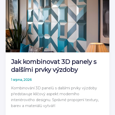
návod
jak
instalovat
2026
Jak kombinovat 3D panely s
dalšími prvky výzdoby
1 srpna, 2026
Kombinování 3D panelů s dalšími prvky výzdoby
představuje klíčový aspekt moderního
interiérového designu. Správné propojení textury,
barev a materiálů vytváří