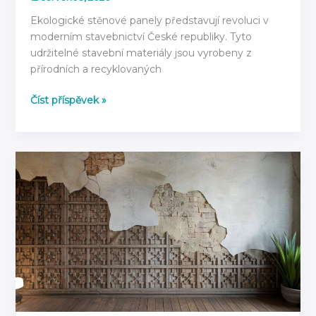
Ekologické stěnové panely představují revoluci v
moderním stavebnictví České republiky. Tyto
udržitelné stavební materiály jsou vyrobeny z
přírodních a recyklovaných
Ekologické
Číst příspěvek »
stěnové
panely:
Z
čeho
jsou
vyrobeny
v
roce
2026