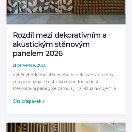
rok
2026
Rozdíl mezi dekorativním a
akustickým stěnovým
panelem 2026
21 července, 2026
Výběr vhodného stěnového panelu závisí na tom,
zda prioritizujete estetiku nebo funkčnost.
Dekorativní panely se zaměřují na vizuální dojem a
Rozdíl
Číst příspěvek »
mezi
dekorativním
a
akustickým