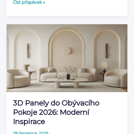
Jak
Číst příspěvek »
kombinovat
3D
panely
s
dalšími
prvky
výzdoby
3D Panely do Obývacího
Pokoje 2026: Moderní
Inspirace
28 července, 2026