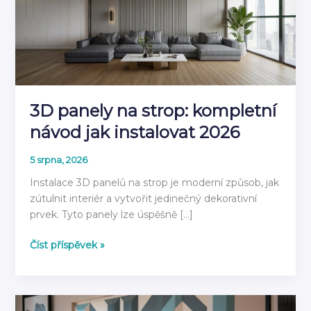
3D panely na strop: kompletní
návod jak instalovat 2026
5 srpna, 2026
Instalace 3D panelů na strop je moderní způsob, jak
zútulnit interiér a vytvořit jedinečný dekorativní
prvek. Tyto panely lze úspěšně […]
3D
Číst příspěvek »
panely
na
strop:
kompletní