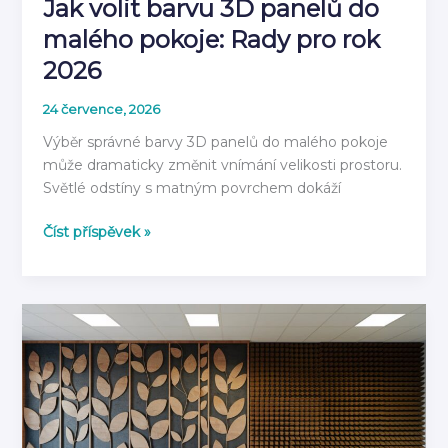
Jak volit barvu 3D panelů do
malého pokoje: Rady pro rok
2026
24 července, 2026
Výběr správné barvy 3D panelů do malého pokoje
může dramaticky změnit vnímání velikosti prostoru.
Světlé odstíny s matným povrchem dokáží
Jak
Číst příspěvek »
volit
barvu
3D
panelů
do
malého
pokoje:
Rady
pro