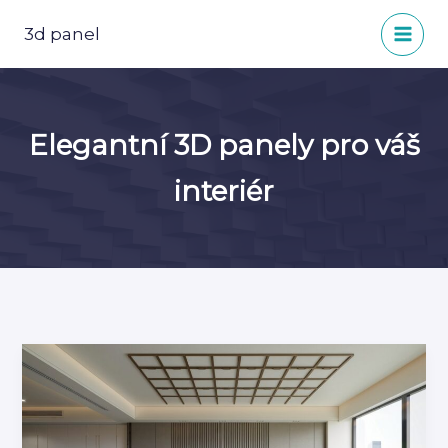
Přeskočit
na
3d panel
obsah
Elegantní 3D panely pro váš
interiér