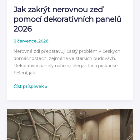
Jak zakrýt nerovnou zeď
pomocí dekorativních panelů
2026
8 července, 2026
Nerovné zdi představují častý problém v českých
domácnostech, zejména ve starších budovách.
Dekorativní panely nabízejí elegantní a praktické
řešení, jak
Jak
Číst příspěvek »
zakrýt
nerovnou
zeď
pomocí
dekorativních
panelů
2026