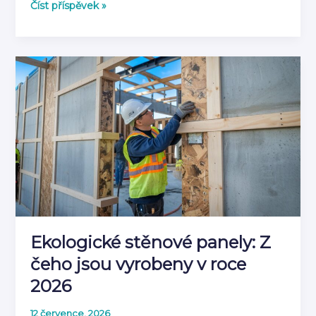
Co
Číst příspěvek »
je
akustický
panel
a
jak
tlumí
zvuk
|
Kompletní
průvodce
2026
Ekologické stěnové panely: Z
čeho jsou vyrobeny v roce
2026
12 července, 2026