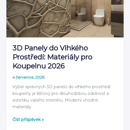
3D Panely do Vlhkého
Prostředí: Materiály pro
Koupelnu 2026
4 července, 2026
Výběr správných 3D panelů do vlhkého prostředí
koupelny je klíčový pro dlouhodobou odolnost a
estetiku vašeho interiéru. Moderní vhodné
materiály
3D
Číst příspěvek »
Panely