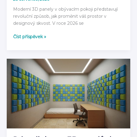
Moderní 3D panely v obývacím pokoji představují
revoluční způsob, jak proměnit váš prostor v
designový skvost. V roce 2026 se
3D
Číst příspěvek »
Panely
do
Obývacího
Pokoje
2026:
Moderní
Inspirace