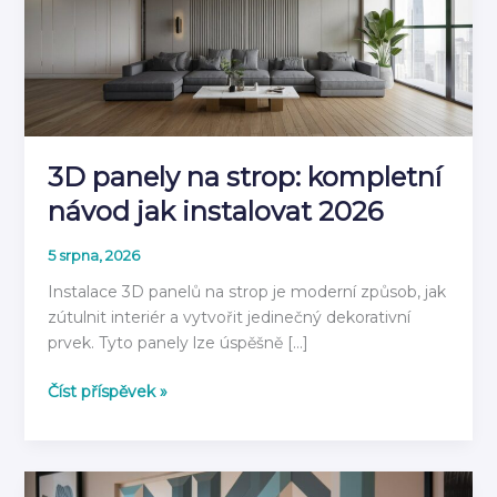
3D panely na strop: kompletní
návod jak instalovat 2026
5 srpna, 2026
Instalace 3D panelů na strop je moderní způsob, jak
zútulnit interiér a vytvořit jedinečný dekorativní
prvek. Tyto panely lze úspěšně […]
3D
Číst příspěvek »
panely
na
strop:
kompletní