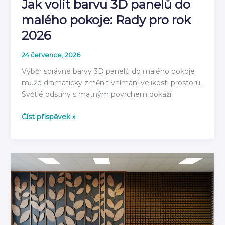
Jak volit barvu 3D panelů do
malého pokoje: Rady pro rok
2026
24 července, 2026
Výběr správné barvy 3D panelů do malého pokoje
může dramaticky změnit vnímání velikosti prostoru.
Světlé odstíny s matným povrchem dokáží
Jak
Číst příspěvek »
volit
barvu
3D
panelů
do
malého
pokoje:
Rady
pro