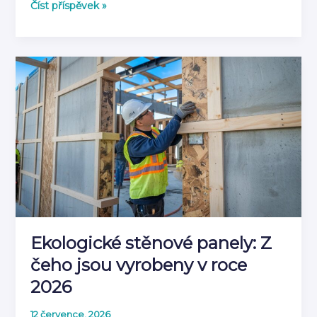
Co
Číst příspěvek »
je
akustický
panel
a
jak
tlumí
zvuk
|
Kompletní
průvodce
2026
Ekologické stěnové panely: Z
čeho jsou vyrobeny v roce
2026
12 července, 2026