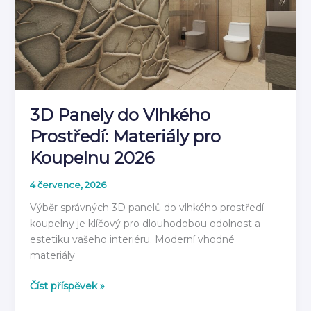
3D Panely do Vlhkého
Prostředí: Materiály pro
Koupelnu 2026
4 července, 2026
Výběr správných 3D panelů do vlhkého prostředí
koupelny je klíčový pro dlouhodobou odolnost a
estetiku vašeho interiéru. Moderní vhodné
materiály
3D
Číst příspěvek »
Panely