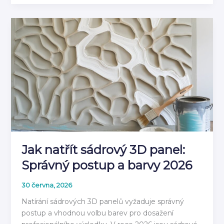
do
Vlhkého
Prostředí:
Materiály
pro
Koupelnu
2026
Jak natřít sádrový 3D panel:
Správný postup a barvy 2026
30 června, 2026
Natírání sádrových 3D panelů vyžaduje správný
postup a vhodnou volbu barev pro dosažení