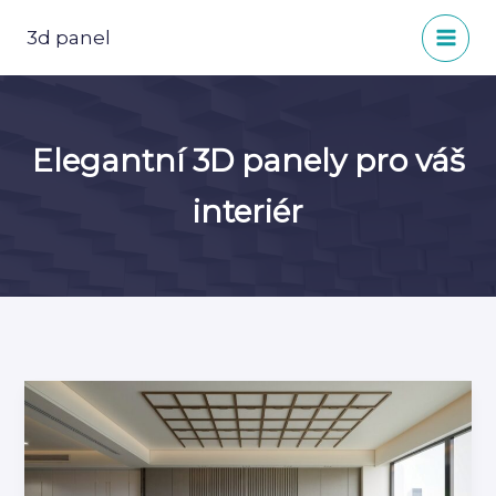
Přeskočit
na
3d panel
obsah
Elegantní 3D panely pro váš
interiér