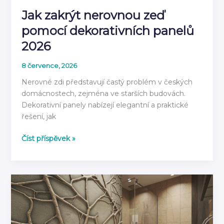
Jak zakrýt nerovnou zeď
pomocí dekorativních panelů
2026
8 července, 2026
Nerovné zdi představují častý problém v českých
domácnostech, zejména ve starších budovách.
Dekorativní panely nabízejí elegantní a praktické
řešení, jak
Jak
Číst příspěvek »
zakrýt
nerovnou
zeď
pomocí
dekorativních
panelů
2026