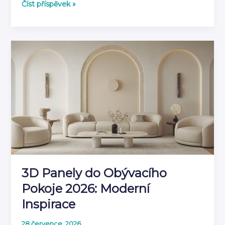
Jak
Číst příspěvek »
kombinovat
3D
panely
s
dalšími
prvky
výzdoby
3D Panely do Obývacího
Pokoje 2026: Moderní
Inspirace
28 července, 2026