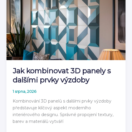
návod
jak
instalovat
2026
Jak kombinovat 3D panely s
dalšími prvky výzdoby
1 srpna, 2026
Kombinování 3D panelů s dalšími prvky výzdoby
představuje klíčový aspekt moderního
interiérového designu. Správné propojení textury,
barev a materiálů vytváří