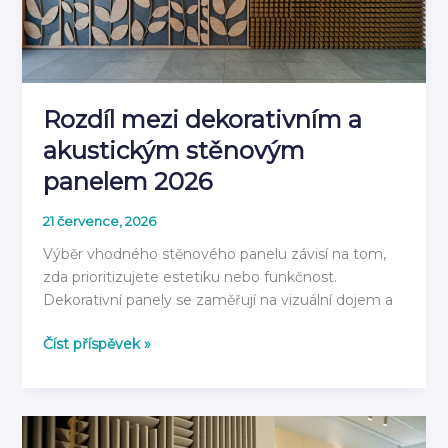
rok
2026
Rozdíl mezi dekorativním a
akustickým stěnovým
panelem 2026
21 července, 2026
Výběr vhodného stěnového panelu závisí na tom,
zda prioritizujete estetiku nebo funkčnost.
Dekorativní panely se zaměřují na vizuální dojem a
Rozdíl
Číst příspěvek »
mezi
dekorativním
a
akustickým