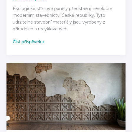
Ekologické stěnové panely představují revoluci v
moderním stavebnictví České republiky. Tyto
udržitelné stavební materiály jsou vyrobeny z
přírodních a recyklovaných
Ekologické
Číst příspěvek »
stěnové
panely:
Z
čeho
jsou
vyrobeny
v
roce
2026