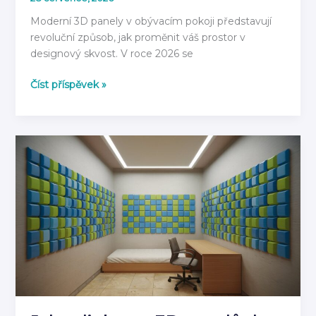
Moderní 3D panely v obývacím pokoji představují
revoluční způsob, jak proměnit váš prostor v
designový skvost. V roce 2026 se
3D
Číst příspěvek »
Panely
do
Obývacího
Pokoje
2026:
Moderní
Inspirace