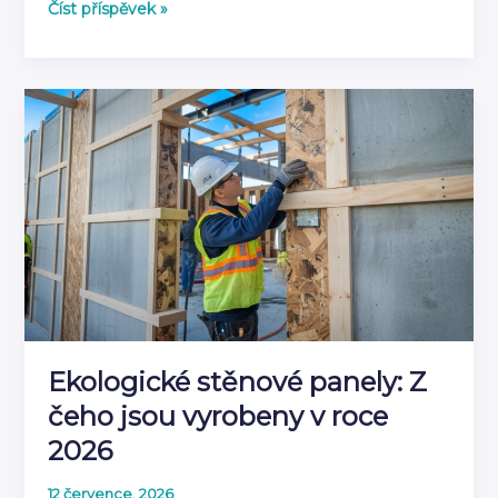
Co
Číst příspěvek »
je
akustický
panel
a
jak
tlumí
zvuk
|
Kompletní
průvodce
2026
Ekologické stěnové panely: Z
čeho jsou vyrobeny v roce
2026
12 července, 2026