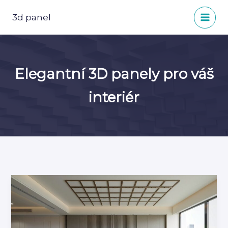
Přeskočit
na
3d panel
obsah
Elegantní 3D panely pro váš
interiér