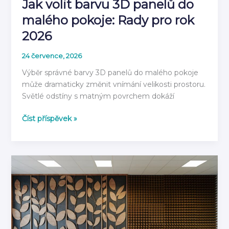
Jak volit barvu 3D panelů do
malého pokoje: Rady pro rok
2026
24 července, 2026
Výběr správné barvy 3D panelů do malého pokoje
může dramaticky změnit vnímání velikosti prostoru.
Světlé odstíny s matným povrchem dokáží
Jak
Číst příspěvek »
volit
barvu
3D
panelů
do
malého
pokoje:
Rady
pro