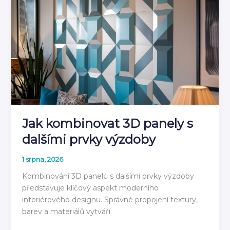
návod
jak
instalovat
2026
Jak kombinovat 3D panely s
dalšími prvky výzdoby
1 srpna, 2026
Kombinování 3D panelů s dalšími prvky výzdoby
představuje klíčový aspekt moderního
interiérového designu. Správné propojení textury,
barev a materiálů vytváří