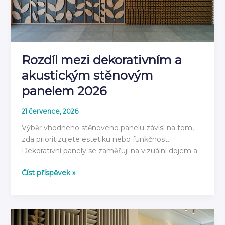
rok
2026
Rozdíl mezi dekorativním a
akustickým stěnovým
panelem 2026
21 července, 2026
Výběr vhodného stěnového panelu závisí na tom,
zda prioritizujete estetiku nebo funkčnost.
Dekorativní panely se zaměřují na vizuální dojem a
Rozdíl
Číst příspěvek »
mezi
dekorativním
a
akustickým