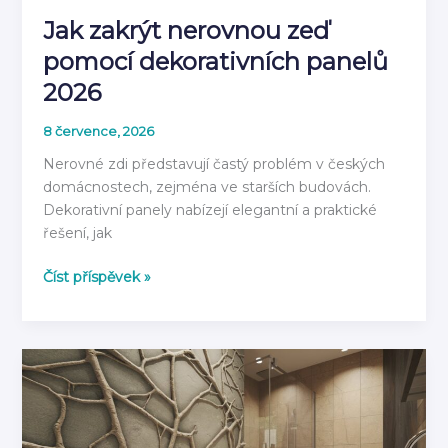
Jak zakrýt nerovnou zeď
pomocí dekorativních panelů
2026
8 července, 2026
Nerovné zdi představují častý problém v českých
domácnostech, zejména ve starších budovách.
Dekorativní panely nabízejí elegantní a praktické
řešení, jak
Jak
Číst příspěvek »
zakrýt
nerovnou
zeď
pomocí
dekorativních
panelů
2026