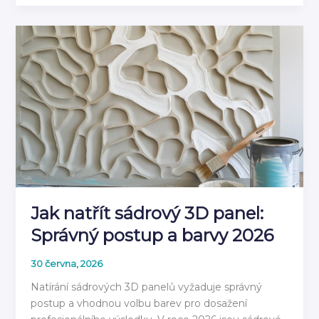
do
Vlhkého
Prostředí:
Materiály
pro
Koupelnu
2026
Jak natřít sádrový 3D panel:
Správný postup a barvy 2026
30 června, 2026
Natírání sádrových 3D panelů vyžaduje správný
postup a vhodnou volbu barev pro dosažení