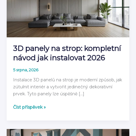
3D panely na strop: kompletní
návod jak instalovat 2026
5 srpna, 2026
Instalace 3D panelů na strop je moderní způsob, jak
zútulnit interiér a vytvořit jedinečný dekorativní
prvek. Tyto panely lze úspěšně […]
3D
Číst příspěvek »
panely
na
strop:
kompletní