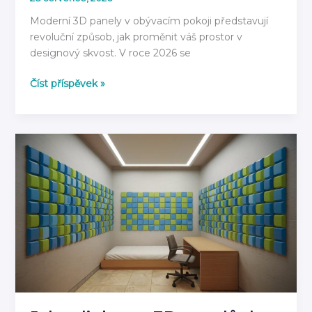
Moderní 3D panely v obývacím pokoji představují
revoluční způsob, jak proměnit váš prostor v
designový skvost. V roce 2026 se
3D
Číst příspěvek »
Panely
do
Obývacího
Pokoje
2026:
Moderní
Inspirace