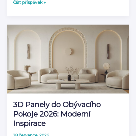
Jak
Číst příspěvek »
kombinovat
3D
panely
s
dalšími
prvky
výzdoby
3D Panely do Obývacího
Pokoje 2026: Moderní
Inspirace
28 července, 2026