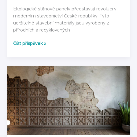
Ekologické stěnové panely představují revoluci v
moderním stavebnictví České republiky. Tyto
udržitelné stavební materiály jsou vyrobeny z
přírodních a recyklovaných
Ekologické
Číst příspěvek »
stěnové
panely:
Z
čeho
jsou
vyrobeny
v
roce
2026