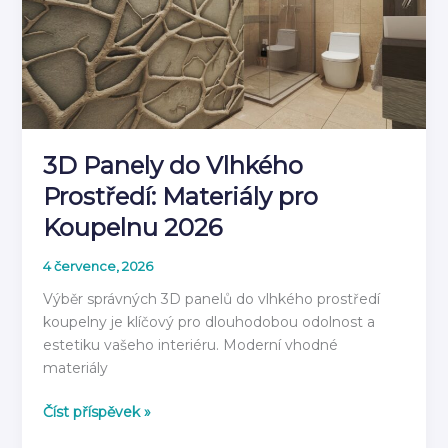
3D Panely do Vlhkého
Prostředí: Materiály pro
Koupelnu 2026
4 července, 2026
Výběr správných 3D panelů do vlhkého prostředí
koupelny je klíčový pro dlouhodobou odolnost a
estetiku vašeho interiéru. Moderní vhodné
materiály
3D
Číst příspěvek »
Panely