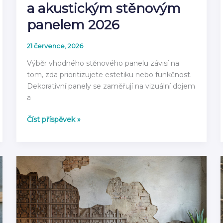
a akustickým stěnovým
panelem 2026
21 července, 2026
Výběr vhodného stěnového panelu závisí na
tom, zda prioritizujete estetiku nebo funkčnost.
Dekorativní panely se zaměřují na vizuální dojem
a
Rozdíl
Číst příspěvek »
mezi
dekorativním
a
akustickým
stěnovým
panelem
2026