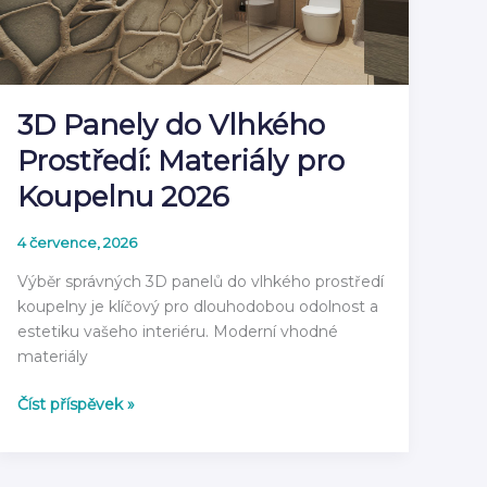
průvodce
2026
3D Panely do Vlhkého
Prostředí: Materiály pro
Koupelnu 2026
4 července, 2026
Výběr správných 3D panelů do vlhkého prostředí
koupelny je klíčový pro dlouhodobou odolnost a
estetiku vašeho interiéru. Moderní vhodné
materiály
3D
Číst příspěvek »
Panely
do
Vlhkého