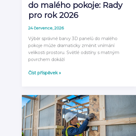
do malého pokoje: Rady
pro rok 2026
24 července, 2026
Výběr správné barvy 3D panelů do malého
pokoje může dramaticky změnit vnímání
velikosti prostoru. Světlé odstíny s matným
povrchem dokáží
Jak
Číst příspěvek »
volit
barvu
3D
panelů
do
malého
pokoje:
Rady
pro