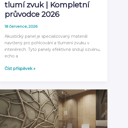
tlumí zvuk | Kompletní
průvodce 2026
18 července, 2026
Akustický panel je specializovaný materiál
navržený pro pohlcování a tlumení zvuku v
interiérech. Tyto panely efektivně snižují ozvěnu,
echo a
Co
Číst příspěvek »
je
akustický
panel
a
jak
tlumí
zvuk
|
Kompletní