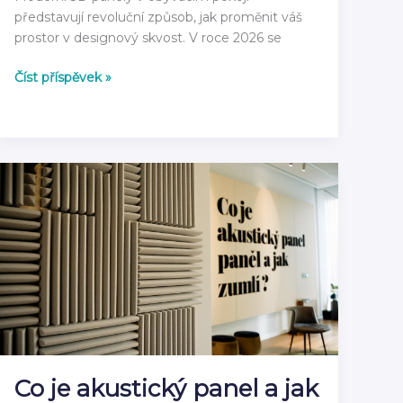
představují revoluční způsob, jak proměnit váš
prostor v designový skvost. V roce 2026 se
3D
Číst příspěvek »
Panely
do
Obývacího
Pokoje
2026:
Moderní
Inspirace
Co je akustický panel a jak