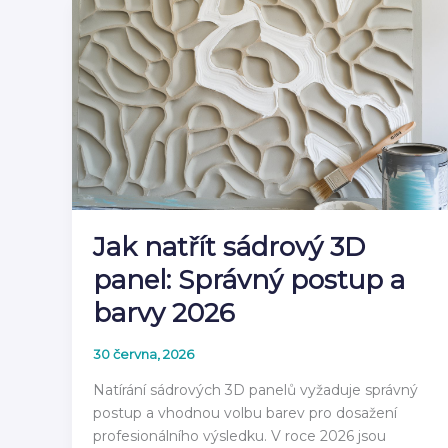
čeho
jsou
vyrobeny
v
roce
2026
Jak natřít sádrový 3D
panel: Správný postup a
barvy 2026
30 června, 2026
Natírání sádrových 3D panelů vyžaduje správný
postup a vhodnou volbu barev pro dosažení
profesionálního výsledku. V roce 2026 jsou