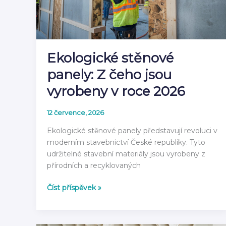
rok
2026
Ekologické stěnové
panely: Z čeho jsou
vyrobeny v roce 2026
12 července, 2026
Ekologické stěnové panely představují revoluci v
moderním stavebnictví České republiky. Tyto
udržitelné stavební materiály jsou vyrobeny z
přírodních a recyklovaných
Ekologické
Číst příspěvek »
stěnové
panely:
Z