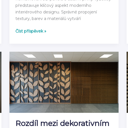
představuje klíčový aspekt moderního
interiérového designu. Správné propojení
textury, barev a materiálů vytváří
Jak
Číst příspěvek »
kombinovat
3D
panely
s
dalšími
prvky
výzdoby
Rozdíl mezi dekorativním