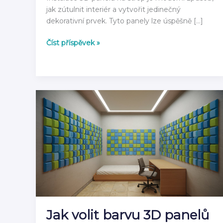
jak zútulnit interiér a vytvořit jedinečný
dekorativní prvek. Tyto panely lze úspěšně […]
3D
Číst příspěvek »
panely
na
strop:
kompletní
návod
jak
instalovat
2026
Jak volit barvu 3D panelů