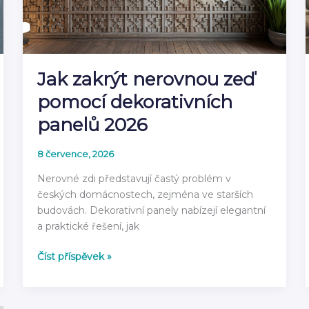
Jak zakrýt nerovnou zeď
pomocí dekorativních
panelů 2026
8 července, 2026
Nerovné zdi představují častý problém v
českých domácnostech, zejména ve starších
budovách. Dekorativní panely nabízejí elegantní
a praktické řešení, jak
Jak
Číst příspěvek »
zakrýt
nerovnou
zeď