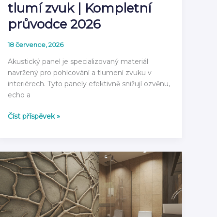
tlumí zvuk | Kompletní
průvodce 2026
18 července, 2026
Akustický panel je specializovaný materiál
navržený pro pohlcování a tlumení zvuku v
interiérech. Tyto panely efektivně snižují ozvěnu,
echo a
Co
Číst příspěvek »
je
akustický
panel
a
jak
tlumí
zvuk
|
Kompletní