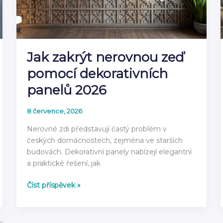
Jak zakrýt nerovnou zeď
pomocí dekorativních
panelů 2026
8 července, 2026
Nerovné zdi představují častý problém v
českých domácnostech, zejména ve starších
budovách. Dekorativní panely nabízejí elegantní
a praktické řešení, jak
Jak
Číst příspěvek »
zakrýt
nerovnou
zeď