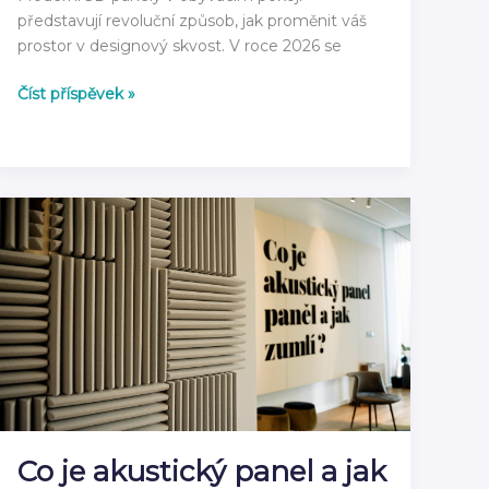
představují revoluční způsob, jak proměnit váš
prostor v designový skvost. V roce 2026 se
3D
Číst příspěvek »
Panely
do
Obývacího
Pokoje
2026:
Moderní
Inspirace
Co je akustický panel a jak