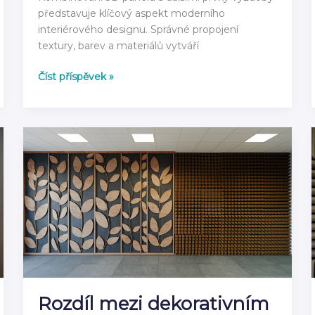
představuje klíčový aspekt moderního
interiérového designu. Správné propojení
textury, barev a materiálů vytváří
Jak
Číst příspěvek »
kombinovat
3D
panely
s
dalšími
prvky
výzdoby
Rozdíl mezi dekorativním