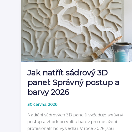
čeho
jsou
vyrobeny
v
roce
2026
Jak natřít sádrový 3D
panel: Správný postup a
barvy 2026
30 června, 2026
Natírání sádrových 3D panelů vyžaduje správný
postup a vhodnou volbu barev pro dosažení
profesionálního výsledku. V roce 2026 jsou