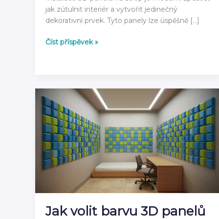
jak zútulnit interiér a vytvořit jedinečný
dekorativní prvek. Tyto panely lze úspěšně […]
3D
Číst příspěvek »
panely
na
strop:
kompletní
návod
jak
instalovat
2026
Jak volit barvu 3D panelů