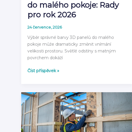
do malého pokoje: Rady
pro rok 2026
24 července, 2026
Výběr správné barvy 3D panelů do malého
pokoje může dramaticky změnit vnímání
velikosti prostoru. Světlé odstíny s matným
povrchem dokáží
Jak
Číst příspěvek »
volit
barvu
3D
panelů
do
malého
pokoje:
Rady
pro