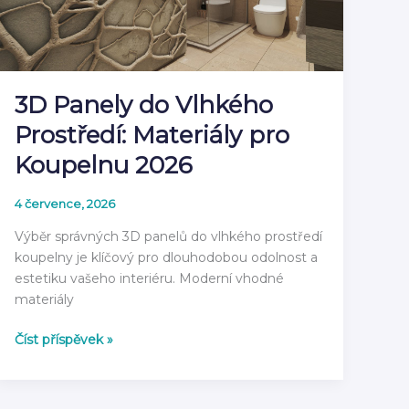
průvodce
2026
3D Panely do Vlhkého
Prostředí: Materiály pro
Koupelnu 2026
4 července, 2026
Výběr správných 3D panelů do vlhkého prostředí
koupelny je klíčový pro dlouhodobou odolnost a
estetiku vašeho interiéru. Moderní vhodné
materiály
3D
Číst příspěvek »
Panely
do
Vlhkého