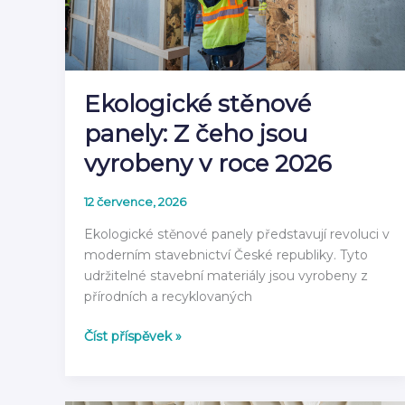
rok
2026
Ekologické stěnové
panely: Z čeho jsou
vyrobeny v roce 2026
12 července, 2026
Ekologické stěnové panely představují revoluci v
moderním stavebnictví České republiky. Tyto
udržitelné stavební materiály jsou vyrobeny z
přírodních a recyklovaných
Ekologické
Číst příspěvek »
stěnové
panely:
Z