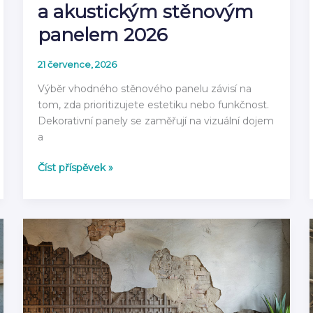
a akustickým stěnovým
panelem 2026
21 července, 2026
Výběr vhodného stěnového panelu závisí na
tom, zda prioritizujete estetiku nebo funkčnost.
Dekorativní panely se zaměřují na vizuální dojem
a
Rozdíl
Číst příspěvek »
mezi
dekorativním
a
akustickým
stěnovým
panelem
2026