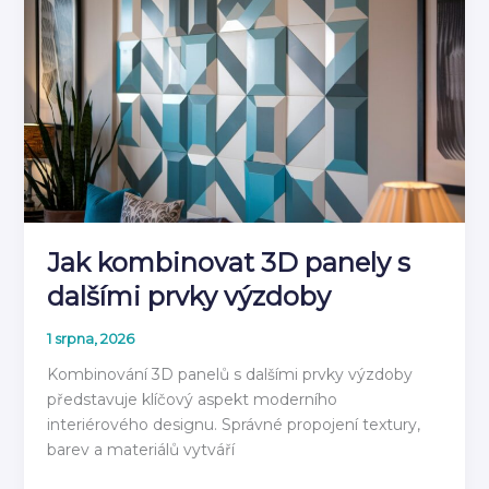
návod
jak
instalovat
2026
Jak kombinovat 3D panely s
dalšími prvky výzdoby
1 srpna, 2026
Kombinování 3D panelů s dalšími prvky výzdoby
představuje klíčový aspekt moderního
interiérového designu. Správné propojení textury,
barev a materiálů vytváří