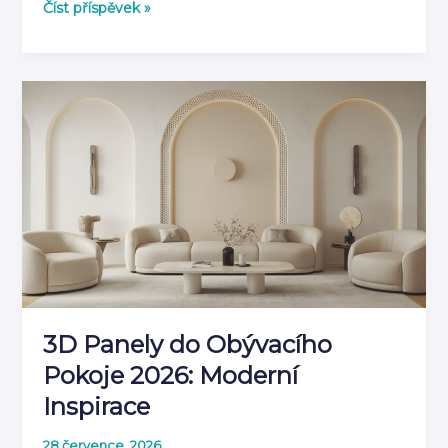
Jak
Číst příspěvek »
kombinovat
3D
panely
s
dalšími
prvky
výzdoby
3D Panely do Obývacího
Pokoje 2026: Moderní
Inspirace
28 července, 2026