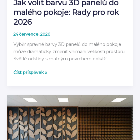
Jak volit barvu 3D panelů do
malého pokoje: Rady pro rok
2026
24 července, 2026
Výběr správné barvy 3D panelů do malého pokoje
může dramaticky změnit vnímání velikosti prostoru.
Světlé odstíny s matným povrchem dokáží
Jak
Číst příspěvek »
volit
barvu
3D
panelů
do
malého
pokoje:
Rady
pro