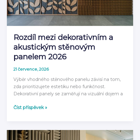
rok
2026
Rozdíl mezi dekorativním a
akustickým stěnovým
panelem 2026
21 července, 2026
Výběr vhodného stěnového panelu závisí na tom,
zda prioritizujete estetiku nebo funkčnost.
Dekorativní panely se zaměřují na vizuální dojem a
Rozdíl
Číst příspěvek »
mezi
dekorativním
a
akustickým