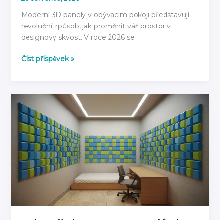
Moderní 3D panely v obývacím pokoji představují
revoluční způsob, jak proměnit váš prostor v
designový skvost. V roce 2026 se
3D
Číst příspěvek »
Panely
do
Obývacího
Pokoje
2026:
Moderní
Inspirace