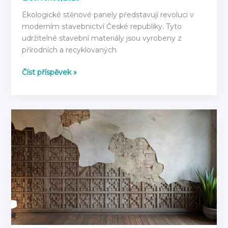
Ekologické stěnové panely představují revoluci v
moderním stavebnictví České republiky. Tyto
udržitelné stavební materiály jsou vyrobeny z
přírodních a recyklovaných
Ekologické
Číst příspěvek »
stěnové
panely:
Z
čeho
jsou
vyrobeny
v
roce
2026