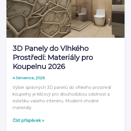
3D Panely do Vlhkého
Prostředí: Materiály pro
Koupelnu 2026
4 července, 2026
Výběr správných 3D panelů do vlhkého prostředí
koupelny je klíčový pro dlouhodobou odolnost a
estetiku vašeho interiéru. Moderní vhodné
materiály
3D
Číst příspěvek »
Panely