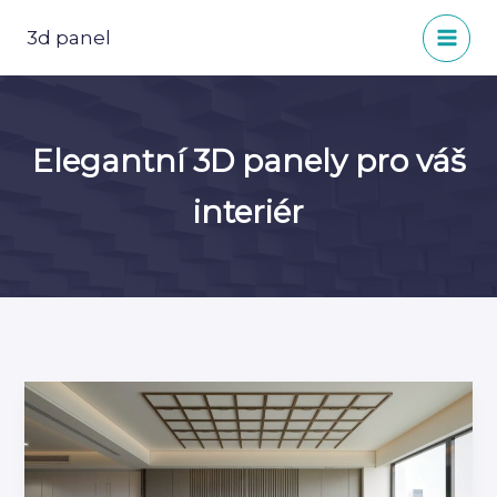
Přeskočit
na
3d panel
obsah
Elegantní 3D panely pro váš
interiér