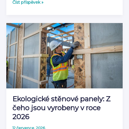
Co
Číst příspěvek »
je
akustický
panel
a
jak
tlumí
zvuk
|
Kompletní
průvodce
2026
Ekologické stěnové panely: Z
čeho jsou vyrobeny v roce
2026
12 července, 2026