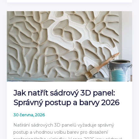
do
Vlhkého
Prostředí:
Materiály
pro
Koupelnu
2026
Jak natřít sádrový 3D panel:
Správný postup a barvy 2026
30 června, 2026
Natírání sádrových 3D panelů vyžaduje správný
postup a vhodnou volbu barev pro dosažení