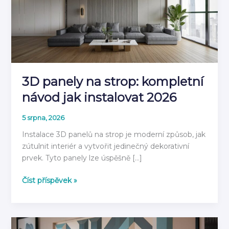
3D panely na strop: kompletní
návod jak instalovat 2026
5 srpna, 2026
Instalace 3D panelů na strop je moderní způsob, jak
zútulnit interiér a vytvořit jedinečný dekorativní
prvek. Tyto panely lze úspěšně […]
3D
Číst příspěvek »
panely
na
strop:
kompletní