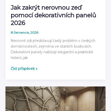
Jak zakrýt nerovnou zeď
pomocí dekorativních panelů
2026
8 července, 2026
Nerovné zdi představují častý problém v českých
domácnostech, zejména ve starších budovách.
Dekorativní panely nabízejí elegantní a praktické
řešení, jak
Jak
Číst příspěvek »
zakrýt
nerovnou
zeď
pomocí
dekorativních
panelů
2026