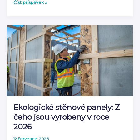
Co
Číst příspěvek »
je
akustický
panel
a
jak
tlumí
zvuk
|
Kompletní
průvodce
2026
Ekologické stěnové panely: Z
čeho jsou vyrobeny v roce
2026
12 července, 2026