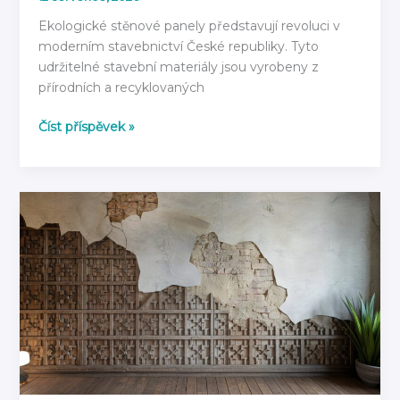
Ekologické stěnové panely představují revoluci v
moderním stavebnictví České republiky. Tyto
udržitelné stavební materiály jsou vyrobeny z
přírodních a recyklovaných
Ekologické
Číst příspěvek »
stěnové
panely:
Z
čeho
jsou
vyrobeny
v
roce
2026