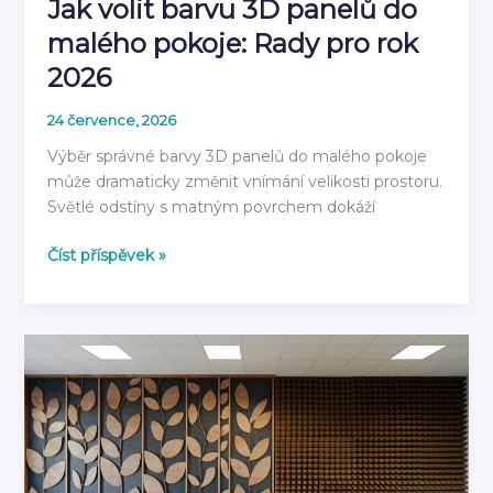
Jak volit barvu 3D panelů do
malého pokoje: Rady pro rok
2026
24 července, 2026
Výběr správné barvy 3D panelů do malého pokoje
může dramaticky změnit vnímání velikosti prostoru.
Světlé odstíny s matným povrchem dokáží
Jak
Číst příspěvek »
volit
barvu
3D
panelů
do
malého
pokoje:
Rady
pro