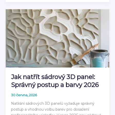
do
Vlhkého
Prostředí:
Materiály
pro
Koupelnu
2026
Jak natřít sádrový 3D panel:
Správný postup a barvy 2026
30 června, 2026
Natírání sádrových 3D panelů vyžaduje správný
postup a vhodnou volbu barev pro dosažení