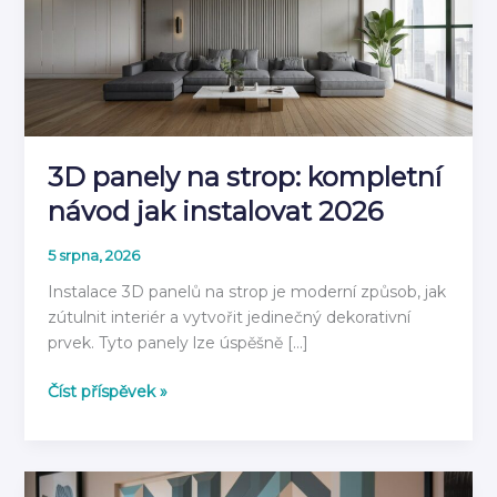
3D panely na strop: kompletní
návod jak instalovat 2026
5 srpna, 2026
Instalace 3D panelů na strop je moderní způsob, jak
zútulnit interiér a vytvořit jedinečný dekorativní
prvek. Tyto panely lze úspěšně […]
3D
Číst příspěvek »
panely
na
strop:
kompletní