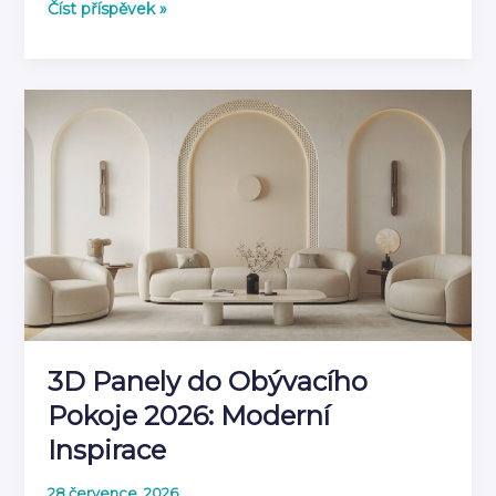
Jak
Číst příspěvek »
kombinovat
3D
panely
s
dalšími
prvky
výzdoby
3D Panely do Obývacího
Pokoje 2026: Moderní
Inspirace
28 července, 2026