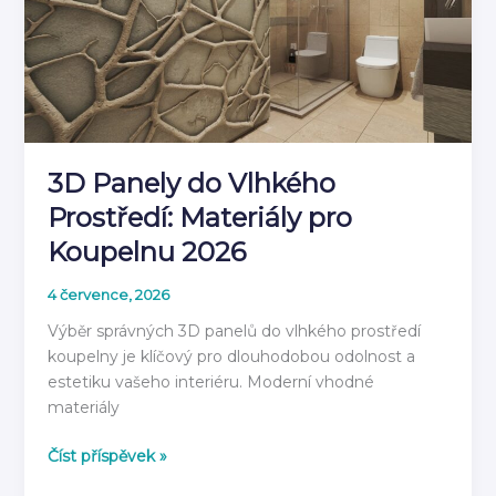
3D Panely do Vlhkého
Prostředí: Materiály pro
Koupelnu 2026
4 července, 2026
Výběr správných 3D panelů do vlhkého prostředí
koupelny je klíčový pro dlouhodobou odolnost a
estetiku vašeho interiéru. Moderní vhodné
materiály
3D
Číst příspěvek »
Panely