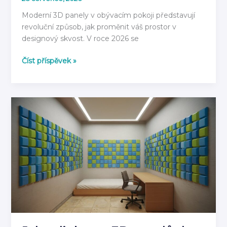
Moderní 3D panely v obývacím pokoji představují
revoluční způsob, jak proměnit váš prostor v
designový skvost. V roce 2026 se
3D
Číst příspěvek »
Panely
do
Obývacího
Pokoje
2026:
Moderní
Inspirace