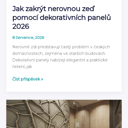
Jak zakrýt nerovnou zeď
pomocí dekorativních panelů
2026
8 července, 2026
Nerovné zdi představují častý problém v českých
domácnostech, zejména ve starších budovách.
Dekorativní panely nabízejí elegantní a praktické
řešení, jak
Jak
Číst příspěvek »
zakrýt
nerovnou
zeď
pomocí
dekorativních
panelů
2026