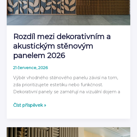
rok
2026
Rozdíl mezi dekorativním a
akustickým stěnovým
panelem 2026
21 července, 2026
Výběr vhodného stěnového panelu závisí na tom,
zda prioritizujete estetiku nebo funkčnost.
Dekorativní panely se zaměřují na vizuální dojem a
Rozdíl
Číst příspěvek »
mezi
dekorativním
a
akustickým