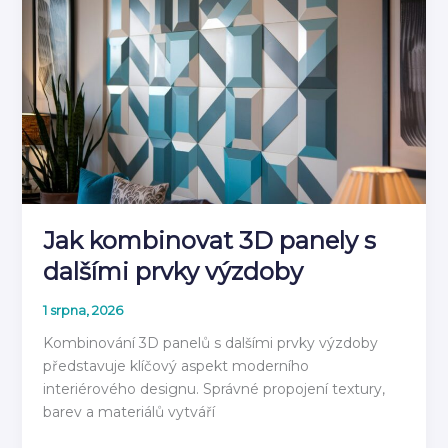
návod
jak
instalovat
2026
Jak kombinovat 3D panely s
dalšími prvky výzdoby
1 srpna, 2026
Kombinování 3D panelů s dalšími prvky výzdoby
představuje klíčový aspekt moderního
interiérového designu. Správné propojení textury,
barev a materiálů vytváří