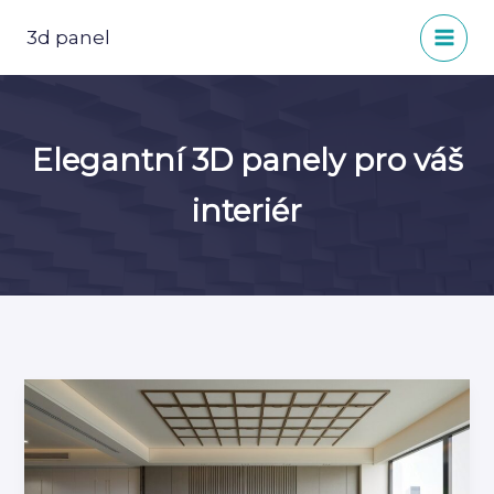
Přeskočit
na
3d panel
obsah
Elegantní 3D panely pro váš
interiér