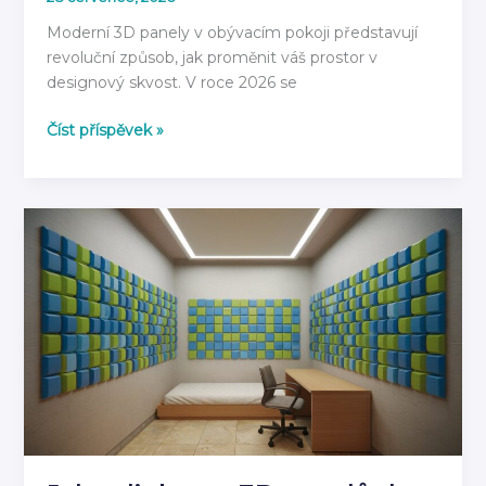
Moderní 3D panely v obývacím pokoji představují
revoluční způsob, jak proměnit váš prostor v
designový skvost. V roce 2026 se
3D
Číst příspěvek »
Panely
do
Obývacího
Pokoje
2026:
Moderní
Inspirace