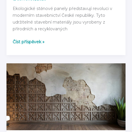
Ekologické stěnové panely představují revoluci v
moderním stavebnictví České republiky. Tyto
udržitelné stavební materiály jsou vyrobeny z
přírodních a recyklovaných
Ekologické
Číst příspěvek »
stěnové
panely:
Z
čeho
jsou
vyrobeny
v
roce
2026