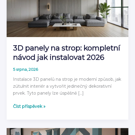
3D panely na strop: kompletní
návod jak instalovat 2026
5 srpna, 2026
Instalace 3D panelů na strop je moderní způsob, jak
zútulnit interiér a vytvořit jedinečný dekorativní
prvek. Tyto panely lze úspěšně […]
3D
Číst příspěvek »
panely
na
strop:
kompletní