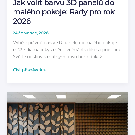
Jak volit barvu 3D panelů do
malého pokoje: Rady pro rok
2026
24 července, 2026
Výběr správné barvy 3D panelů do malého pokoje
může dramaticky změnit vnímání velikosti prostoru.
Světlé odstíny s matným povrchem dokáží
Jak
Číst příspěvek »
volit
barvu
3D
panelů
do
malého
pokoje:
Rady
pro