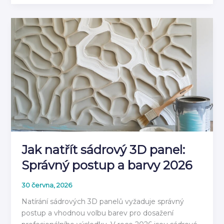
do
Vlhkého
Prostředí:
Materiály
pro
Koupelnu
2026
Jak natřít sádrový 3D panel:
Správný postup a barvy 2026
30 června, 2026
Natírání sádrových 3D panelů vyžaduje správný
postup a vhodnou volbu barev pro dosažení