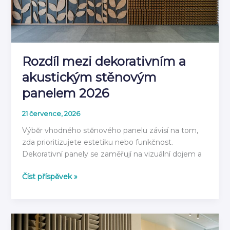
rok
2026
Rozdíl mezi dekorativním a
akustickým stěnovým
panelem 2026
21 července, 2026
Výběr vhodného stěnového panelu závisí na tom,
zda prioritizujete estetiku nebo funkčnost.
Dekorativní panely se zaměřují na vizuální dojem a
Rozdíl
Číst příspěvek »
mezi
dekorativním
a
akustickým