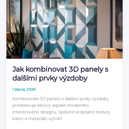
návod
jak
instalovat
2026
Jak kombinovat 3D panely s
dalšími prvky výzdoby
1 srpna, 2026
Kombinování 3D panelů s dalšími prvky výzdoby
představuje klíčový aspekt moderního
interiérového designu. Správné propojení textury,
barev a materiálů vytváří