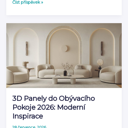
Jak
Číst příspěvek »
kombinovat
3D
panely
s
dalšími
prvky
výzdoby
3D Panely do Obývacího
Pokoje 2026: Moderní
Inspirace
28 července, 2026