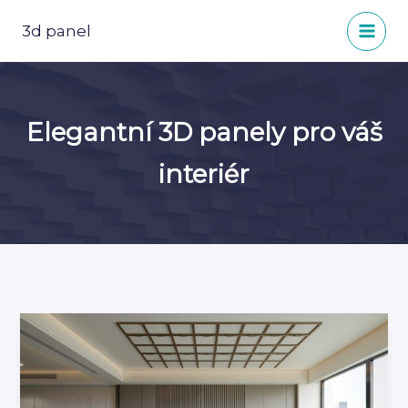
Přeskočit
na
3d panel
obsah
Elegantní 3D panely pro váš
interiér