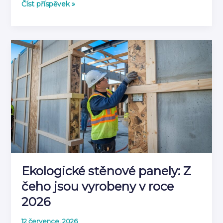
Co
Číst příspěvek »
je
akustický
panel
a
jak
tlumí
zvuk
|
Kompletní
průvodce
2026
Ekologické stěnové panely: Z
čeho jsou vyrobeny v roce
2026
12 července, 2026