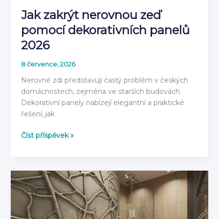
Jak zakrýt nerovnou zeď
pomocí dekorativních panelů
2026
8 července, 2026
Nerovné zdi představují častý problém v českých
domácnostech, zejména ve starších budovách.
Dekorativní panely nabízejí elegantní a praktické
řešení, jak
Jak
Číst příspěvek »
zakrýt
nerovnou
zeď
pomocí
dekorativních
panelů
2026