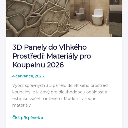
3D Panely do Vlhkého
Prostředí: Materiály pro
Koupelnu 2026
4 července, 2026
Výběr správných 3D panelů do vlhkého prostředí
koupelny je klíčový pro dlouhodobou odolnost a
estetiku vašeho interiéru. Moderní vhodné
materiály
3D
Číst příspěvek »
Panely