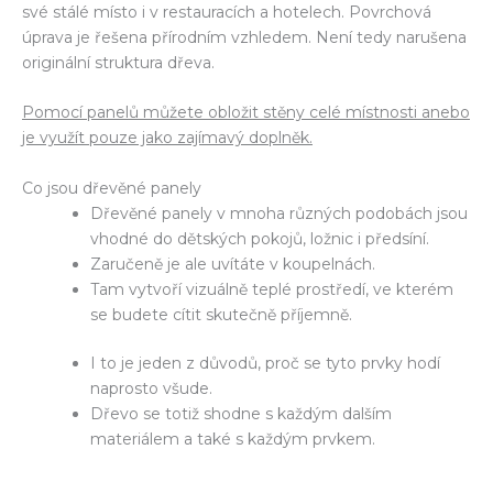
své stálé místo i v restauracích a hotelech. Povrchová
úprava je řešena přírodním vzhledem. Není tedy narušena
originální struktura dřeva.
Pomocí panelů můžete obložit stěny celé místnosti anebo
je využít pouze jako zajímavý doplněk.
Co jsou dřevěné panely
Dřevěné panely v mnoha různých podobách jsou
vhodné do dětských pokojů, ložnic i předsíní.
Zaručeně je ale uvítáte v koupelnách.
Tam vytvoří vizuálně teplé prostředí, ve kterém
se budete cítit skutečně příjemně.
I to je jeden z důvodů, proč se tyto prvky hodí
naprosto všude.
Dřevo se totiž shodne s každým dalším
materiálem a také s každým prvkem.