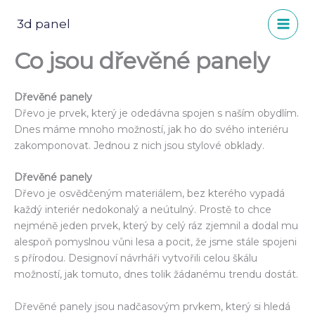
Přeskočit
na
3d panel
obsah
Co jsou dřevěné panely
Dřevěné panely
Dřevo je prvek, který je odedávna spojen s naším obydlím.
Dnes máme mnoho možností, jak ho do svého interiéru
zakomponovat. Jednou z nich jsou stylové obklady.
Dřevěné panely
Dřevo je osvědčeným materiálem, bez kterého vypadá
každý interiér nedokonalý a neútulný. Prostě to chce
nejméně jeden prvek, který by celý ráz zjemnil a dodal mu
alespoň pomyslnou vůni lesa a pocit, že jsme stále spojeni
s přírodou. Designoví návrháři vytvořili celou škálu
možností, jak tomuto, dnes tolik žádanému trendu dostát.
Dřevěné panely jsou nadčasovým prvkem, který si hledá