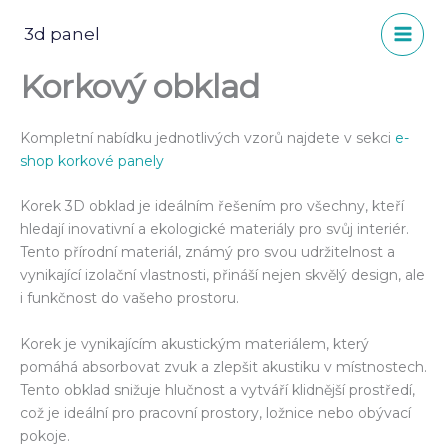
Přeskočit
na
3d panel
obsah
Korkový obklad
Kompletní nabídku jednotlivých vzorů najdete v sekci
e-
shop k
orkové panely
Korek 3D obklad je ideálním řešením pro všechny, kteří
hledají inovativní a ekologické materiály pro svůj interiér.
Tento přírodní materiál, známý pro svou udržitelnost a
vynikající izolační vlastnosti, přináší nejen skvělý design, ale
i funkčnost do vašeho prostoru.
Korek je vynikajícím akustickým materiálem, který
pomáhá absorbovat zvuk a zlepšit akustiku v místnostech.
Tento obklad snižuje hlučnost a vytváří klidnější prostředí,
což je ideální pro pracovní prostory, ložnice nebo obývací
pokoje.