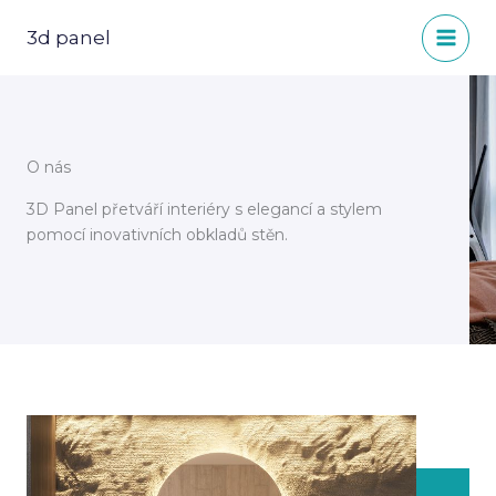
Přeskočit
na
3d panel
obsah
O nás
3D Panel přetváří interiéry s elegancí a stylem
pomocí inovativních obkladů stěn.