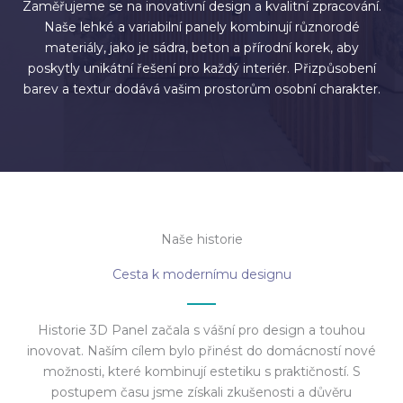
Zaměřujeme se na inovativní design a kvalitní zpracování.
Naše lehké a variabilní panely kombinují různorodé
materiály, jako je sádra, beton a přírodní korek, aby
poskytly unikátní řešení pro každý interiér. Přizpůsobení
barev a textur dodává vašim prostorům osobní charakter.
Naše historie
Cesta k modernímu designu
Historie 3D Panel začala s vášní pro design a touhou
inovovat. Naším cílem bylo přinést do domácností nové
možnosti, které kombinují estetiku s praktičností. S
postupem času jsme získali zkušenosti a důvěru