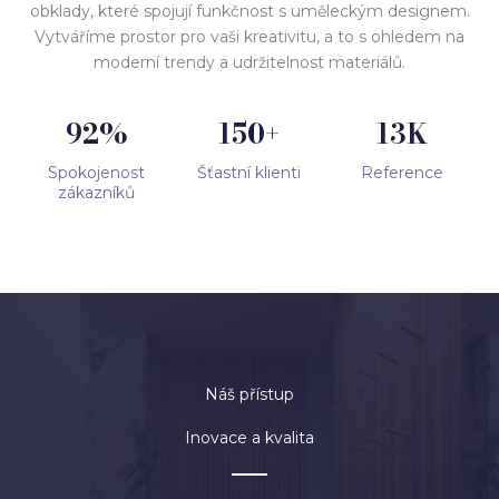
obklady, které spojují funkčnost s uměleckým designem.
Vytváříme prostor pro vaši kreativitu, a to s ohledem na
moderní trendy a udržitelnost materiálů.
92
%
150
+
13
K
Spokojenost
Šťastní klienti
Reference
zákazníků
Náš přístup
Inovace a kvalita