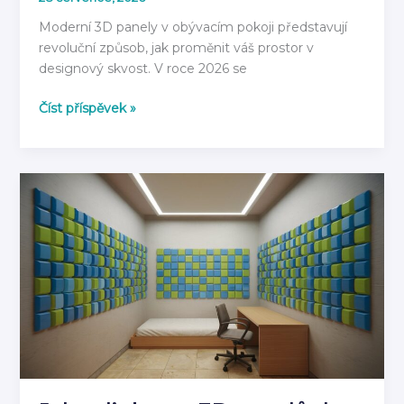
Moderní 3D panely v obývacím pokoji představují
revoluční způsob, jak proměnit váš prostor v
designový skvost. V roce 2026 se
3D
Číst příspěvek »
Panely
do
Obývacího
Pokoje
2026:
Moderní
Inspirace