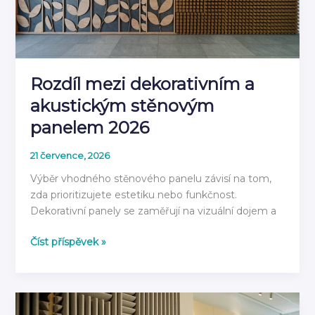
rok
2026
Rozdíl mezi dekorativním a
akustickým stěnovým
panelem 2026
21 července, 2026
Výběr vhodného stěnového panelu závisí na tom,
zda prioritizujete estetiku nebo funkčnost.
Dekorativní panely se zaměřují na vizuální dojem a
Rozdíl
Číst příspěvek »
mezi
dekorativním
a
akustickým