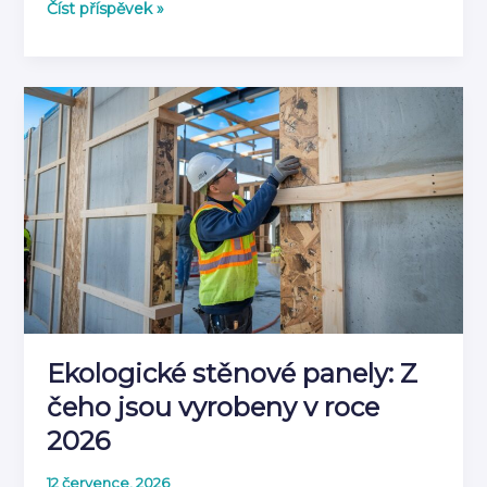
Co
Číst příspěvek »
je
akustický
panel
a
jak
tlumí
zvuk
|
Kompletní
průvodce
2026
Ekologické stěnové panely: Z
čeho jsou vyrobeny v roce
2026
12 července, 2026