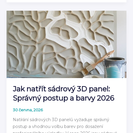
do
Vlhkého
Prostředí:
Materiály
pro
Koupelnu
2026
Jak natřít sádrový 3D panel:
Správný postup a barvy 2026
30 června, 2026
Natírání sádrových 3D panelů vyžaduje správný
postup a vhodnou volbu barev pro dosažení