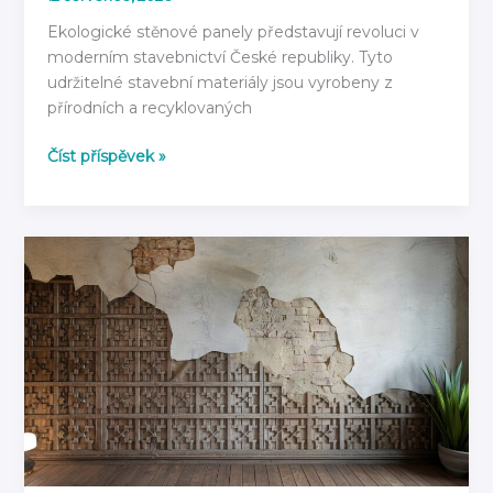
Ekologické stěnové panely představují revoluci v
moderním stavebnictví České republiky. Tyto
udržitelné stavební materiály jsou vyrobeny z
přírodních a recyklovaných
Ekologické
Číst příspěvek »
stěnové
panely:
Z
čeho
jsou
vyrobeny
v
roce
2026