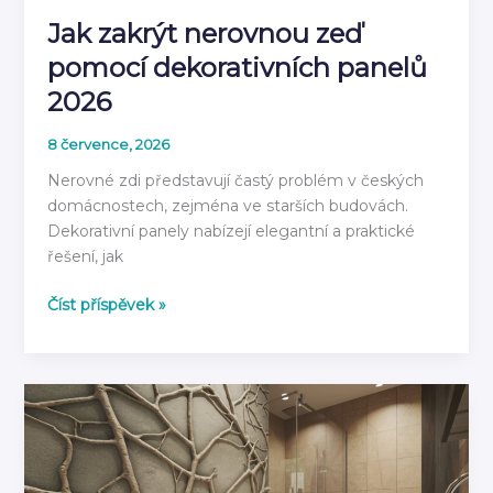
Jak zakrýt nerovnou zeď
pomocí dekorativních panelů
2026
8 července, 2026
Nerovné zdi představují častý problém v českých
domácnostech, zejména ve starších budovách.
Dekorativní panely nabízejí elegantní a praktické
řešení, jak
Jak
Číst příspěvek »
zakrýt
nerovnou
zeď
pomocí
dekorativních
panelů
2026