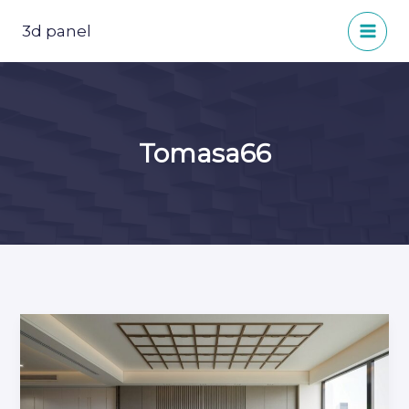
Přeskočit
na
3d panel
obsah
Tomasa66