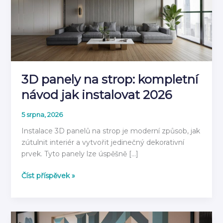
3D panely na strop: kompletní
návod jak instalovat 2026
5 srpna, 2026
Instalace 3D panelů na strop je moderní způsob, jak
zútulnit interiér a vytvořit jedinečný dekorativní
prvek. Tyto panely lze úspěšně […]
3D
Číst příspěvek »
panely
na
strop:
kompletní