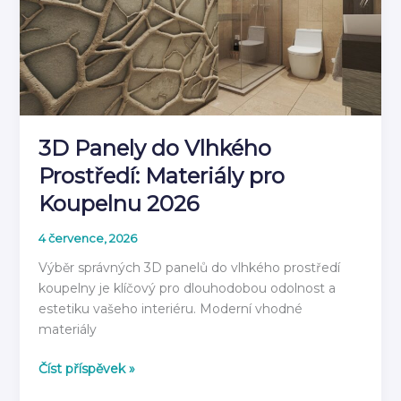
3D Panely do Vlhkého
Prostředí: Materiály pro
Koupelnu 2026
4 července, 2026
Výběr správných 3D panelů do vlhkého prostředí
koupelny je klíčový pro dlouhodobou odolnost a
estetiku vašeho interiéru. Moderní vhodné
materiály
3D
Číst příspěvek »
Panely