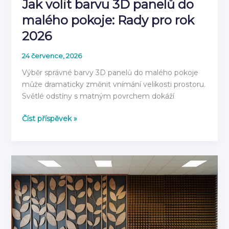
Jak volit barvu 3D panelů do
malého pokoje: Rady pro rok
2026
24 července, 2026
Výběr správné barvy 3D panelů do malého pokoje
může dramaticky změnit vnímání velikosti prostoru.
Světlé odstíny s matným povrchem dokáží
Jak
Číst příspěvek »
volit
barvu
3D
panelů
do
malého
pokoje:
Rady
pro