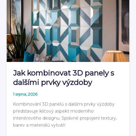
návod
jak
instalovat
2026
Jak kombinovat 3D panely s
dalšími prvky výzdoby
1 srpna, 2026
Kombinování 3D panelů s dalšími prvky výzdoby
představuje klíčový aspekt moderního
interiérového designu. Správné propojení textury,
barev a materiálů vytváří