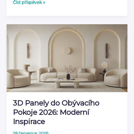
Jak
Číst příspěvek »
kombinovat
3D
panely
s
dalšími
prvky
výzdoby
3D Panely do Obývacího
Pokoje 2026: Moderní
Inspirace
28 července, 2026