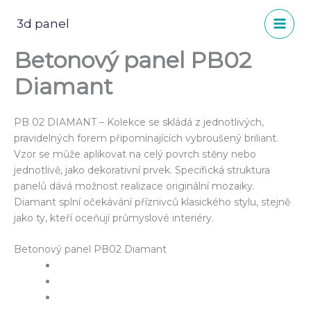
Přeskočit
na
3d panel
obsah
Betonový panel PB02
Diamant
PB 02 DIAMANT – Kolekce se skládá z jednotlivých,
pravidelných forem připomínajících vybroušený briliant.
Vzor se může aplikovat na celý povrch stěny nebo
jednotlivě, jako dekorativní prvek. Specifická struktura
panelů dává možnost realizace originální mozaiky.
Diamant splní očekávání příznivců klasického stylu, stejně
jako ty, kteří oceňují průmyslové interiéry.
Betonový panel PB02 Diamant