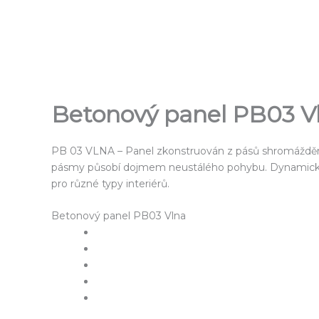
Přeskočit
na
obsah
Betonový panel PB03 V
PB 03 VLNA – Panel zkonstruován z pásů shromážděn
pásmy působí dojmem neustálého pohybu. Dynamická k
pro různé typy interiérů.
Betonový panel PB03 Vlna