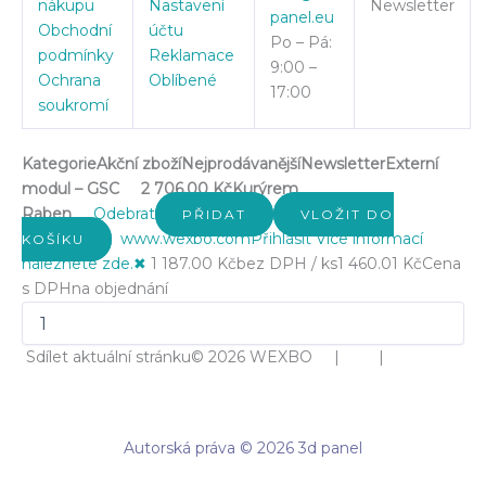
nákupu
Nastavení
Newsletter
panel.eu
Obchodní
účtu
Po – Pá:
podmínky
Reklamace
9:00 –
Ochrana
Oblíbené
17:00
soukromí
Kategorie
Akční zboží
Nejprodávanější
Newsletter
Externí
modul – GSC
2 706.00 Kč
Kurýrem
Raben
Odebrat
PŘIDAT
VLOŽIT DO
www.wexbo.com
Přihlásit
Více informací
KOŠÍKU
naleznete zde.
✖
1 187.00 Kč
bez DPH / ks
1 460.01 Kč
Cena
s DPH
na objednání
Sdílet aktuální stránku
© 2026 WEXBO | |
Autorská práva © 2026 3d panel