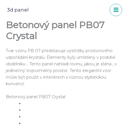
Přeskočit
na
3d panel
obsah
Betonový panel PB07
Crystal
Tvar vzoru PB 07 představuje výstřižky prostorového
uspořádání krystalu. Elementy byly umístěny v podobě
obdélníku .. Tento panel nahradí rovinu, jakou je stěna , v
jedinečný trojrozměrný prostor. Tento elegantní vzor
může být použit v interiérech s různou stylistickou
konvencí.
Betonový panel PB07 Crystal