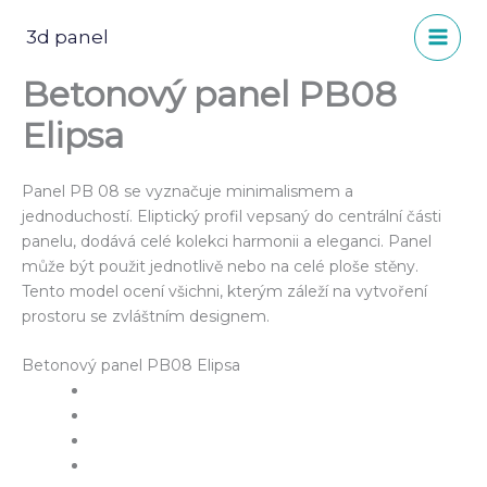
Přeskočit
na
3d panel
obsah
Betonový panel PB08
Elipsa
Panel PB 08 se vyznačuje minimalismem a
jednoduchostí. Eliptický profil vepsaný do centrální části
panelu, dodává celé kolekci harmonii a eleganci. Panel
může být použit jednotlivě nebo na celé ploše stěny.
Tento model ocení všichni, kterým záleží na vytvoření
prostoru se zvláštním designem.
Betonový panel PB08 Elipsa