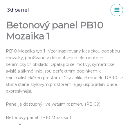
Přeskočit
na
3d panel
obsah
Betonový panel PB10
Mozaika 1
PB10 Mozaika typ 1- Vzor inspirovaný klasickou podobou
mozaiky, používané v dekorativních elementech
keramických obkladů. Opakující se motivy, symetrické
svislé a šikmé linie jsou perfektním doplňkem k
minimalistickému prostoru. Díky aplikací modelu DB 10 se
stěna stane stylovým prostorem, a její uspořádání bude
expresivnější.
Panel je dostupný i ve větším rozměru (PB 09)
Betonový panel PB10 Mozaika 1