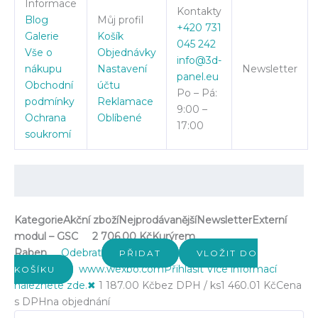
Informace
Kontakty
Blog
Můj profil
+420 731
Galerie
Košík
045 242
Vše o
Objednávky
info@3d-
nákupu
Nastavení
Newsletter
panel.eu
Obchodní
účtu
Po – Pá:
podmínky
Reklamace
9:00 –
Ochrana
Oblíbené
17:00
soukromí
Kategorie
Akční zboží
Nejprodávanější
Newsletter
Externí
modul – GSC
2 706.00 Kč
Kurýrem
Raben
Odebrat
PŘIDAT
VLOŽIT DO
www.wexbo.com
Přihlásit
Více informací
KOŠÍKU
naleznete zde.
✖
1 187.00 Kč
bez DPH / ks
1 460.01 Kč
Cena
s DPH
na objednání