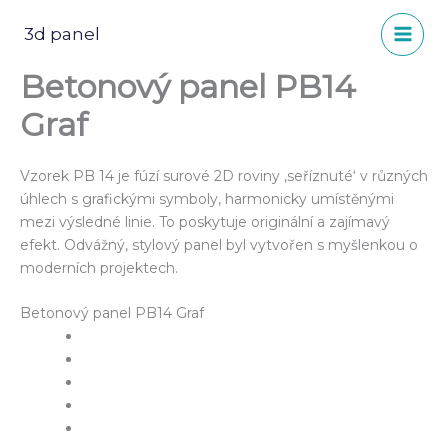
Přeskočit
na
3d panel
obsah
Betonový panel PB14
Graf
Vzorek PB 14 je fúzí surové 2D roviny ‚seříznuté‘ v různých
úhlech s grafickými symboly, harmonicky umístěnými
mezi výsledné linie. To poskytuje originální a zajímavý
efekt. Odvážný, stylový panel byl vytvořen s myšlenkou o
moderních projektech.
Betonový panel PB14 Graf