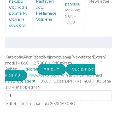
nákupu
Nastavení
Newsletter
panel.eu
Obchodní
účtu
Po – Pá:
podmínky
Reklamace
9:00 –
Ochrana
Oblíbené
17:00
soukromí
Kategorie
Akční zboží
Nejprodávanější
Newsletter
Externí
modul – GSC
2 706.00 Kč
Kurýrem
Raben
Odebrat
PŘIDAT
VLOŽIT DO
www.wexbo.com
Přihlásit
Více informací
KOŠÍKU
naleznete zde.
✖
1 187.00 Kč
bez DPH / ks
1 460.01 Kč
Cena
s DPH
na objednání
Sdílet aktuální stránku
© 2026 WEXBO | |