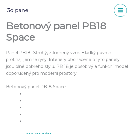
Přeskočit
na
3d panel
obsah
Betonový panel PB18
Space
Panel PB18 -Strohý, ztlumený vzor. Hladký povrch
protínají jemné rysy. Interiéry obohacené o tyto panely
jsou plné dobrého stylu. PB 18 je působivý a funkční model
doporučený pro moderní prostory
Betonový panel PB18 Space