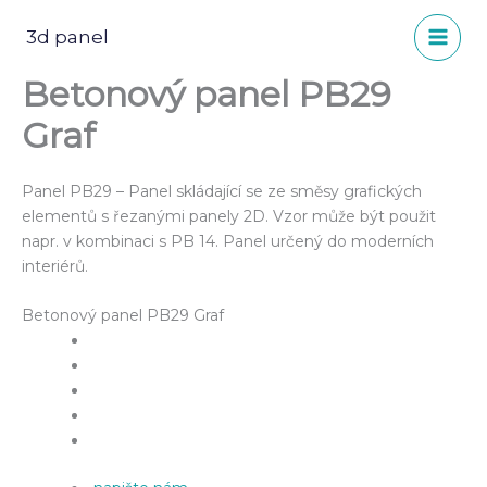
Přeskočit
na
3d panel
obsah
Betonový panel PB29
Graf
Panel PB29 – Panel skládající se ze směsy grafických
elementů s řezanými panely 2D. Vzor může být použit
napr. v kombinaci s PB 14. Panel určený do moderních
interiérů.
Betonový panel PB29 Graf