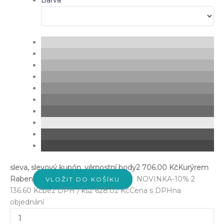
Barva
sleva, slevový kupón, věrnostní body
2 706.00 Kč
Kurýrem
Raben
NOVINKA
-10%
2
VLOŽIT DO KOŠÍKU
136.60 Kč
bez DPH / ks
2 628.02 Kč
Cena s DPH
na
objednání