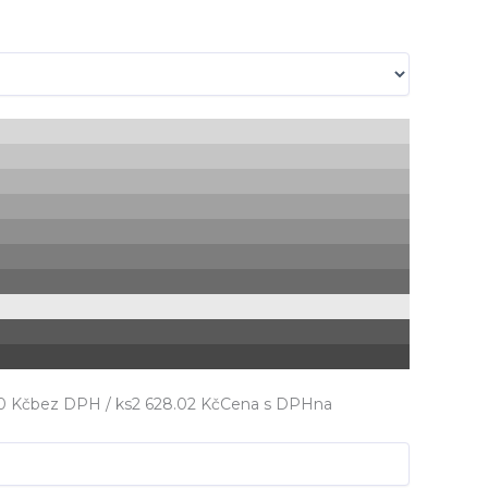
0 Kč
bez DPH / ks
2 628.02 Kč
Cena s DPH
na