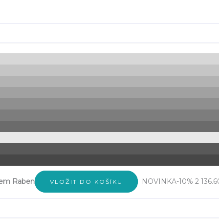
rem Raben
NOVINKA
-10%
2 136.6
VLOŽIT DO KOŠÍKU