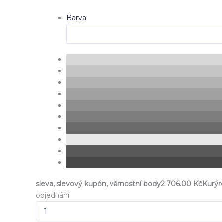
Barva
sleva, slevový kupón, věrnostní body
2 706.00 Kč
Kurý
objednání