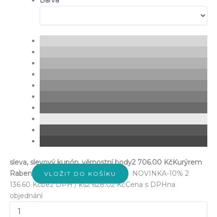
Barva
sleva, slevový kupón, věrnostní body
2 706.00 Kč
Kurýrem
Raben
NOVINKA
-10%
2
VLOŽIT DO KOŠÍKU
136.60 Kč
bez DPH / ks
2 628.02 Kč
Cena s DPH
na
objednání