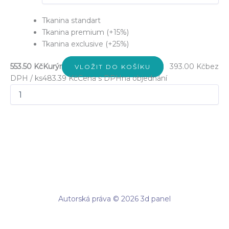
Tkanina standart
Tkanina premium (+15%)
Tkanina exclusive (+25%)
553.50 Kč
Kurýr
393.00 Kč
bez
VLOŽIT DO KOŠÍKU
DPH / ks
483.39 Kč
Cena s DPH
na objednání
Autorská práva © 2026 3d panel