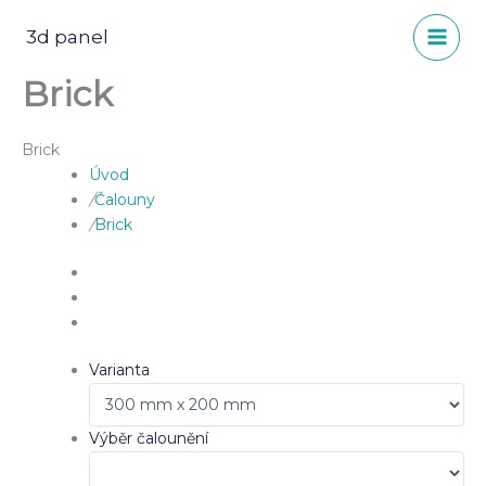
Přeskočit
na
3d panel
obsah
Brick
Brick
Úvod
/
Čalouny
/
Brick
Varianta
Výběr čalounění