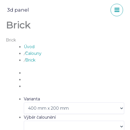
Přeskočit
na
3d panel
obsah
Brick
Brick
Úvod
/
Čalouny
/
Brick
Varianta
Výběr čalounění