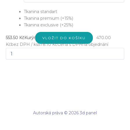
Tkanina standart
Tkanina premium (+15%)
Tkanina exclusive (+25%)
553.50 Kč
Kurýr
470.00
VLOŽIT DO KOŠÍKU
Kč
bez DPH / ks
578.10 Kč
Cena s DPH
na objednání
Autorská práva © 2026 3d panel