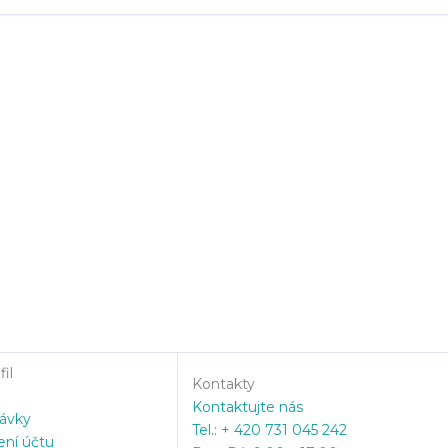
il
Kontakty
Kontaktujte nás
ávky
Tel.: + 420 731 045 242
ení účtu