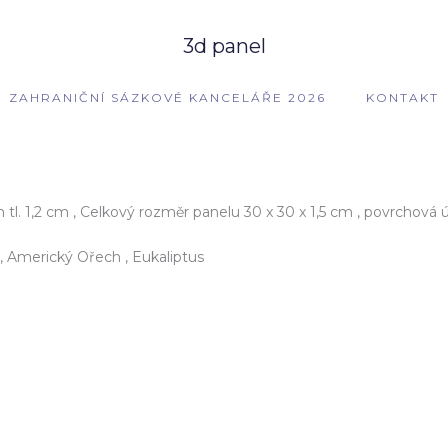
3d panel
ZAHRANIČNÍ SÁZKOVÉ KANCELÁŘE 2026
KONTAKT
tl. 1,2 cm , Celkový rozměr panelu 30 x 30 x 1,5 cm , povrchová 
, Americký Ořech , Eukaliptus