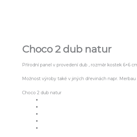
Přeskočit
na
obsah
Choco 2 dub natur
Přírodní panel v provedení dub , rozměr kostek 6×6 cm 
Možnost výroby také v jiných dřevinách napr. Merbau 
Choco 2 dub natur