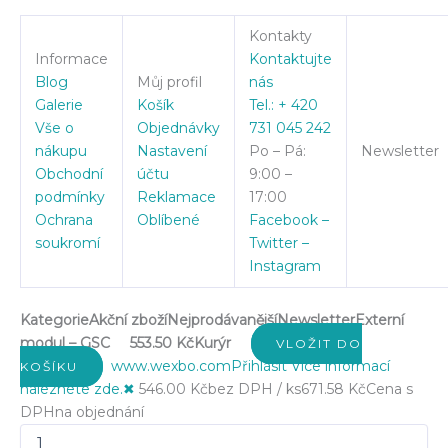
Kontakty
Informace
Kontaktujte
Blog
Můj profil
nás
Galerie
Košík
Tel.: + 420
Vše o
Objednávky
731 045 242
nákupu
Nastavení
Po – Pá:
Newsletter
Obchodní
účtu
9:00 –
podmínky
Reklamace
17:00
Ochrana
Oblíbené
Facebook –
soukromí
Twitter –
Instagram
Kategorie
Akční zboží
Nejprodávanější
Newsletter
Externí
modul – GSC
553.50 Kč
Kurýr
VLOŽIT DO
www.wexbo.com
Přihlásit
Více informací
KOŠÍKU
naleznete zde.
✖
546.00 Kč
bez DPH / ks
671.58 Kč
Cena s
DPH
na objednání