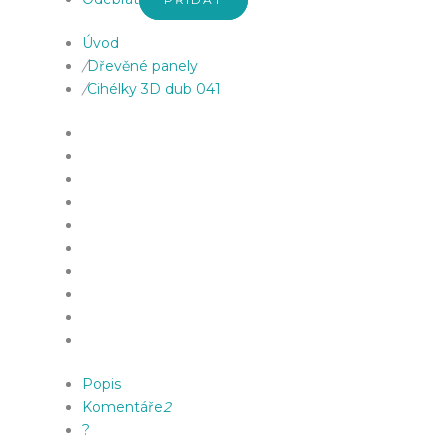
Úvod
/
Dřevěné panely
/
Cihélky 3D dub 041
Popis
Komentáře
2
?