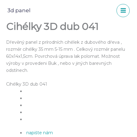
Přeskočit
na
3d panel
obsah
Cihélky 3D dub 041
Dřevěný panel z prírodních cihélek z dubového dřeva ,
rozměr cihélky 35 mm 5-15 mm . Celkový rozměr panelu
60x14x1,5cm. Povrchová úprava lak polomat. Možnost
výroby v provedeni Buk , nebo v jiných barevných
odstínech.
Cihélky 3D dub 041
napište nám