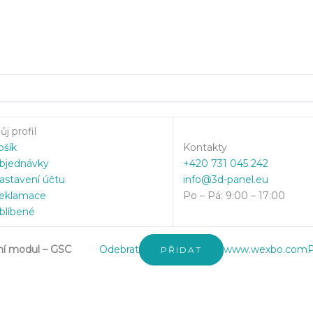
j profil
ošík
Kontakty
bjednávky
+420 731 045 242
astavení účtu
info@3d-panel.eu
eklamace
Po – Pá: 9:00 – 17:00
blíbené
ní modul – GSC
Odebrat
www.wexbo.com
P
PŘIDAT