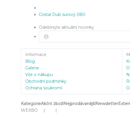
Cristal Dub surový 080
Odebírejte aktuální novinky
Informace
Mů
Blog
K
Galerie
O
Vše o nákupu
N
Obchodní podmínky
R
Ochrana soukromí
O
Kategorie
Akční zboží
Nejprodávanější
Newsletter
Exter
WEXBO | |