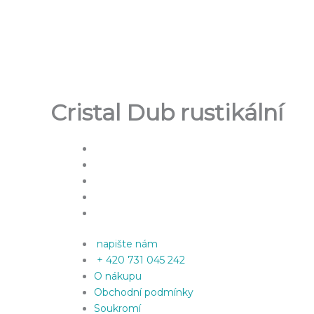
Přeskočit
na
obsah
Cristal Dub rustikální
napište nám
+ 420 731 045 242
O nákupu
Obchodní podmínky
Soukromí