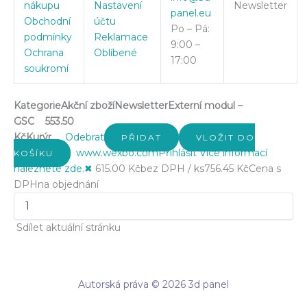
nákupu
Nastavení
Newsletter
panel.eu
Obchodní
účtu
Po – Pá:
podmínky
Reklamace
9:00 –
Ochrana
Oblíbené
17:00
soukromí
Kategorie
Akční zboží
Newsletter
Externí modul –
GSC
553.50
Kč
Kurýr
Odebrat
PŘIDAT
VLOŽIT DO
www.wexbo.com
Přihlásit
Více informací
KOŠÍKU
naleznete zde.
✖
615.00 Kč
bez DPH / ks
756.45 Kč
Cena s
DPH
na objednání
Sdílet aktuální stránku
Autorská práva © 2026 3d panel