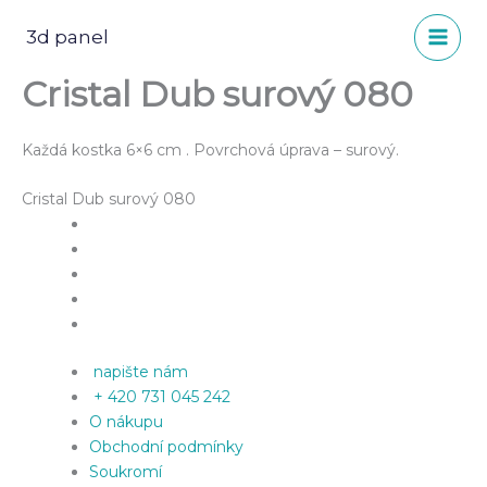
Přeskočit
na
3d panel
obsah
Cristal Dub surový 080
Každá kostka 6×6 cm . Povrchová úprava – surový.
Cristal Dub surový 080
napište nám
+ 420 731 045 242
O nákupu
Obchodní podmínky
Soukromí