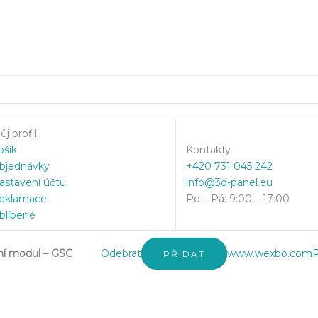
j profil
ošík
Kontakty
bjednávky
+420 731 045 242
astavení účtu
info@3d-panel.eu
eklamace
Po – Pá: 9:00 – 17:00
blíbené
ní modul – GSC
Odebrat
www.wexbo.com
P
PŘIDAT