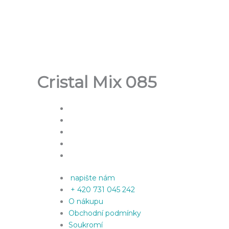
Přeskočit
na
obsah
Cristal Mix 085
napište nám
+ 420 731 045 242
O nákupu
Obchodní podmínky
Soukromí