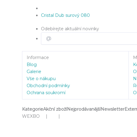
Cristal Dub surový 080
Odebírejte aktuální novinky
Informace
Mů
Blog
K
Galerie
O
Vše o nákupu
N
Obchodní podmínky
R
Ochrana soukromí
O
Kategorie
Akční zboží
Nejprodávanější
Newsletter
Exter
WEXBO | |