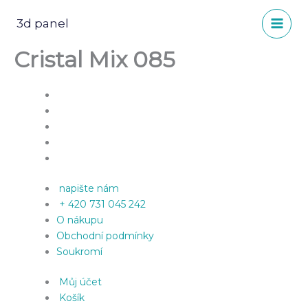
Přeskočit
na
3d panel
obsah
Cristal Mix 085
napište nám
+ 420 731 045 242
O nákupu
Obchodní podmínky
Soukromí
Můj účet
Košík