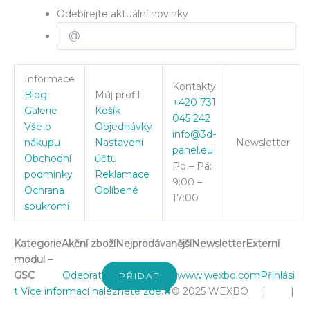
Odebírejte aktuální novinky
Informace
Kontakty
Blog
Můj profil
+420 731
Galerie
Košík
045 242
Vše o
Objednávky
info@3d-
nákupu
Nastavení
Newsletter
panel.eu
Obchodní
účtu
Po – Pá:
podmínky
Reklamace
9:00 –
Ochrana
Oblíbené
17:00
soukromí
Kategorie
Akční zboží
Nejprodávanější
Newsletter
Externí
modul –
GSC
Odebrat
www.wexbo.com
Přihlási
PŘIDAT
t
Více informací naleznete zde.
✖
© 2025 WEXBO | |