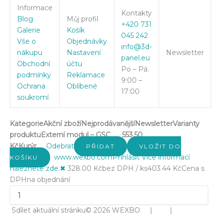
Informace
Kontakty
Blog
Můj profil
+420 731
Galerie
Košík
045 242
Vše o
Objednávky
info@3d-
nákupu
Nastavení
Newsletter
panel.eu
Obchodní
účtu
Po – Pá:
podmínky
Reklamace
9:00 –
Ochrana
Oblíbené
17:00
soukromí
Kategorie
Akční zboží
Nejprodávanější
Newsletter
Varianty
produktu
Externí modul – GSC
553.50
Kč
Kurýr
Odebrat
PŘIDAT
VLOŽIT DO
www.wexbo.com
Přihlásit
Více informací
KOŠÍKU
naleznete zde.
✖
328.00 Kč
bez DPH / ks
403.44 Kč
Cena s
DPH
na objednání
Sdílet aktuální stránku
© 2026 WEXBO | |