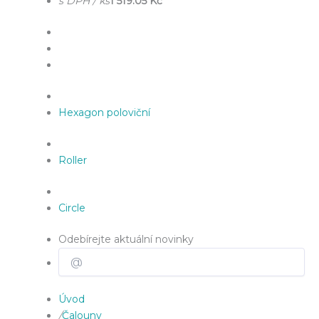
s DPH / ks
1 519.05 Kč
Hexagon poloviční
Roller
Circle
Odebírejte aktuální novinky
Úvod
/
Čalouny