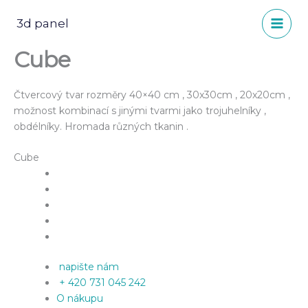
Přeskočit
na
3d panel
obsah
Cube
Čtvercový tvar rozměry 40×40 cm , 30x30cm , 20x20cm ,
možnost kombinací s jinými tvarmi jako trojuhelníky ,
obdélníky. Hromada různých tkanin .
Cube
napište nám
+ 420 731 045 242
O nákupu