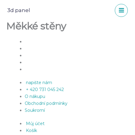
Přeskočit
na
3d panel
obsah
Měkké stěny
napište nám
+ 420 731 045 242
O nákupu
Obchodní podmínky
Soukromí
Můj účet
Košík