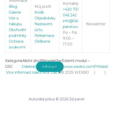
Informace
Kontakty
Blog
Můj profil
+420 731
Galerie
Košík
045 242
Vše o
Objednávky
info@3d-
nákupu
Nastavení
Newsletter
panel.eu
Obchodní
účtu
Po – Pá:
podmínky
Reklamace
9:00 –
Ochrana
Oblíbené
17:00
soukromí
Kategorie
Akční zboží
Newsletter
Externí modul –
GSC
Odebrat
www.wexbo.com
Přihlásit
PŘIDAT
Více informací naleznete zde.
✖
© 2025 WEXBO | |
Autorská práva © 2026 3d panel