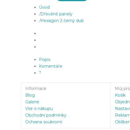
Úvod
/
Dřevěné panely
/
Hexagon 2 černý dub
Popis
Komentáře
?
Informace
Můj prof
Blog
Košík
Galerie
Objedn
Vše o nákupu
Nastav
Obchodní podmínky
Rekla
Ochrana soukromí
Oblíbe