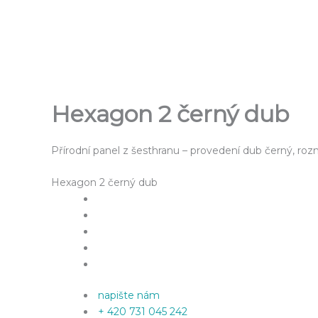
Přeskočit
na
obsah
Hexagon 2 černý dub
Přírodní panel z šesthranu – provedení dub černý, roz
Hexagon 2 černý dub
napište nám
+ 420 731 045 242