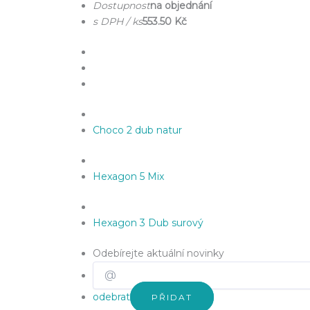
Dostupnost
na objednání
s DPH / ks
553.50 Kč
Choco 2 dub natur
Hexagon 5 Mix
Hexagon 3 Dub surový
Odebírejte aktuální novinky
odebrat
PŘIDAT