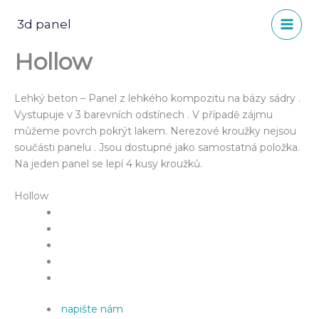
Přeskočit
na
3d panel
obsah
Hollow
Lehký beton – Panel z lehkého kompozitu na bázy sádry .
Vystupuje v 3 barevních odstínech . V případě zájmu
můžeme povrch pokrýt lakem. Nerezové kroužky nejsou
součásti panelu . Jsou dostupné jako samostatná položka.
Na jeden panel se lepí 4 kusy kroužků.
Hollow
napište nám