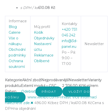
s DPH / ks
610.08 Kč
Informace
Kontakty
Blog
Můj profil
+420 731
Galerie
Košík
045 242
Vše o
Objednávky
info@3d-
nákupu
Nastavení
Newsletter
panel.eu
Obchodní
účtu
Po – Pá:
podmínky
Reklamace
9:00 –
Ochrana
Oblíbené
17:00
soukromí
Kategorie
Akční zboží
Nejprodávanější
Newsletter
Varianty
produktu
Externí modul – GSC
2 706.00 Kč
Kurýrem
Raben
Odebrat
PŘIDAT
VLOŽIT DO
www.wexbo.com
Přihlásit
Více informací
KOŠÍKU
naleznete zde.
✖
496.00 Kč
bez DPH / ks
610.08 Kč
Cena s
DPH
na objednání