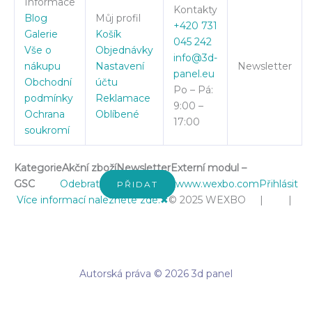
Informace
Kontakty
Blog
Můj profil
+420 731
Galerie
Košík
045 242
Vše o
Objednávky
info@3d-
nákupu
Nastavení
Newsletter
panel.eu
Obchodní
účtu
Po – Pá:
podmínky
Reklamace
9:00 –
Ochrana
Oblíbené
17:00
soukromí
Kategorie
Akční zboží
Newsletter
Externí modul –
GSC
Odebrat
www.wexbo.com
Přihlásit
PŘIDAT
Více informací naleznete zde.
✖
© 2025 WEXBO | |
Autorská práva © 2026 3d panel