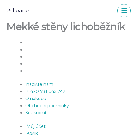
Přeskočit
na
3d panel
obsah
Mekké stěny lichoběžník
napište nám
+ 420 731 045 242
O nákupu
Obchodní podmínky
Soukromí
Můj účet
Košík