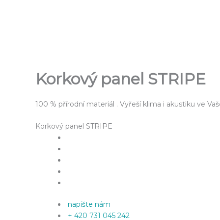
Přeskočit
na
obsah
Korkový panel STRIPE
100 % přírodní materiál . Vyřeší klima i akustiku ve Vaš
Korkový panel STRIPE
napište nám
+ 420 731 045 242