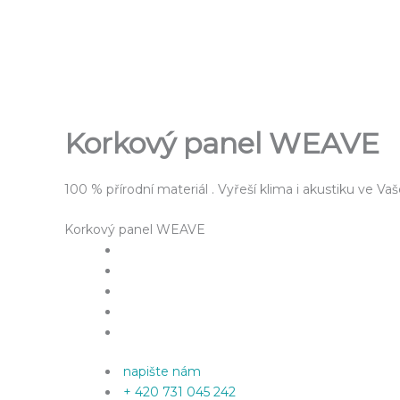
Přeskočit
na
obsah
Korkový panel WEAVE
100 % přírodní materiál . Vyřeší klima i akustiku ve Vaš
Korkový panel WEAVE
napište nám
+ 420 731 045 242