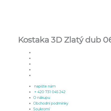
Přeskočit
na
obsah
Kostaka 3D Zlatý dub 0
napište nám
+ 420 731 045 242
O nákupu
Obchodní podmínky
Soukromí