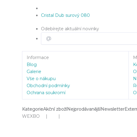
Cristal Dub surový 080
Odebírejte aktuální novinky
Informace
Mů
Blog
K
Galerie
O
Vše o nákupu
N
Obchodní podmínky
R
Ochrana soukromí
O
Kategorie
Akční zboží
Nejprodávanější
Newsletter
Exter
WEXBO | |