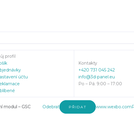
j profil
ošík
Kontakty
bjednávky
+420 731 045 242
astavení účtu
info@3d-panel.eu
eklamace
Po – Pá: 9:00 – 17:00
blíbené
ní modul – GSC
Odebrat
www.wexbo.com
P
PŘIDAT