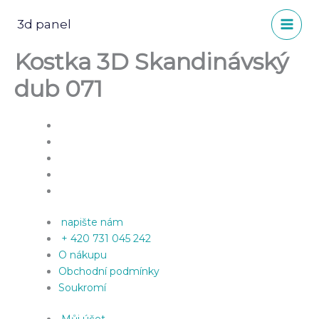
Přeskočit
na
3d panel
obsah
Kostka 3D Skandinávský
dub 071
napište nám
+ 420 731 045 242
O nákupu
Obchodní podmínky
Soukromí