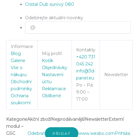
Cristal Dub surový 080
Odebírejte aktuální novinky
Informace
Kontakty
Blog
Můj profil
+420 731
Galerie
Košík
045 242
Vše o
Objednávky
info@3d-
nákupu
Nastavení
Newsletter
panel.eu
Obchodní
účtu
Po – Pá:
podmínky
Reklamace
9:00 –
Ochrana
Oblíbené
17:00
soukromí
Kategorie
Akční zboží
Nejprodávanější
Newsletter
Externí
modul –
GSC
Odebrat
www.wexbo.com
Přihlási
PŘIDAT