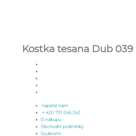
Přeskočit
na
obsah
Kostka tesana Dub 039
napište nám
+ 420 731 045 242
O nákupu
Obchodní podmínky
Soukromí