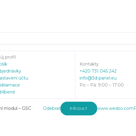
j profil
ošík
Kontakty
bjednávky
+420 731 045 242
astavení účtu
info@3d-panel.eu
eklamace
Po – Pá: 9:00 – 17:00
blíbené
ní modul – GSC
Odebrat
www.wexbo.com
P
PŘIDAT