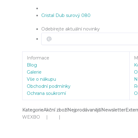
Cristal Dub surový 080
Odebírejte aktuální novinky
Informace
Mů
Blog
K
Galerie
O
Vše o nákupu
N
Obchodní podmínky
R
Ochrana soukromí
O
Kategorie
Akční zboží
Nejprodávanější
Newsletter
Exter
WEXBO | |