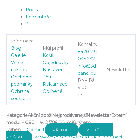
Popis
Komentáře
?
Informace
Kontakty
Blog
Můj profil
+420 731
Galerie
Košík
045 242
Vše o
Objednávky
info@3d-
nákupu
Nastavení
Newsletter
panel.eu
Obchodní
účtu
Po – Pá:
podmínky
Reklamace
9:00 –
Ochrana
Oblíbené
17:00
soukromí
Kategorie
Akční zboží
Nejprodávanější
Newsletter
Externí
modul – GSC
ks
2 706.00 Kč
Kurýrem
Raben
Odebrat
PŘIDAT
VLOŽIT DO
www.wexbo.com
Přihlásit
Více informací
KOŠÍKU