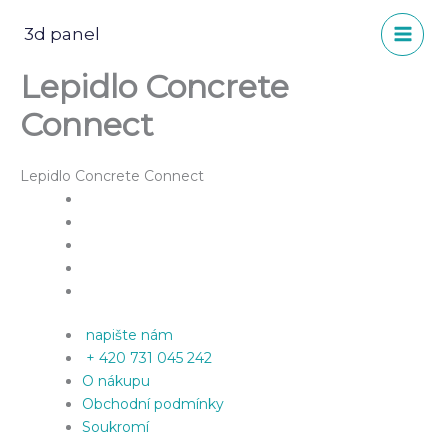
Přeskočit
na
3d panel
obsah
Lepidlo Concrete
Connect
Lepidlo Concrete Connect
napište nám
+ 420 731 045 242
O nákupu
Obchodní podmínky
Soukromí