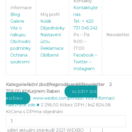
Kontakty
Informace
Kontaktujte
Blog
Můj profil
nás
Galerie
Košík
Tel.: + 420
Vše o
Objednávky
731 045 242
nákupu
Nastavení
Po – Pá:
Newsletter
Obchodní
účtu
9:00 –
podmínky
Reklamace
17:00
Ochrana
Oblíbené
Facebook –
soukromí
Twitter –
Instagram
Kategorie
Akční zboží
Nejprodávanější
Newsletter
2
706.00 Kč
Kurýrem Raben
VLOŽIT DO
www.wexbo.com
přihlásit
Více informací
KOŠÍKU
naleznete zde.
✖
2 296.00 Kč
bez DPH / ks
2 824.08
Kč
Cena s DPH
na objednání
sdílet aktuální stránku
© 2021 WEXBO | |