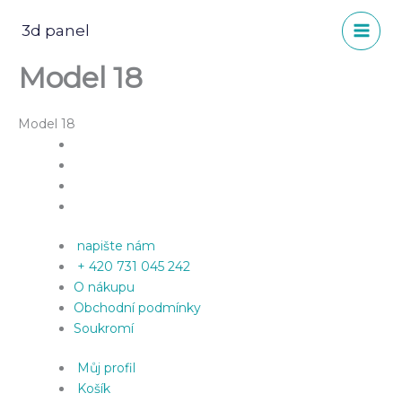
Přeskočit
na
3d panel
obsah
Model 18
Model 18
napište nám
+ 420 731 045 242
O nákupu
Obchodní podmínky
Soukromí
Můj profil
Košík