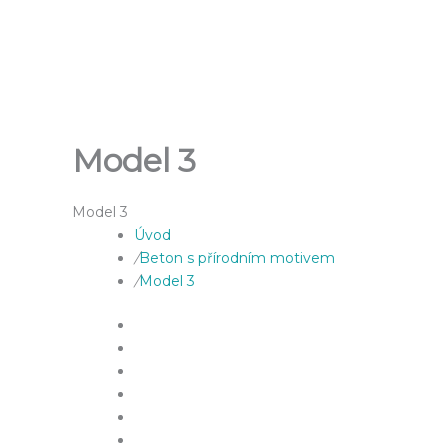
Přeskočit
na
obsah
Model 3
Model 3
Úvod
/
Beton s přírodním motivem
/
Model 3