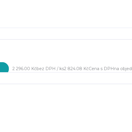
2 296.00 Kč
bez DPH / ks
2 824.08 Kč
Cena s DPH
na obje