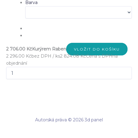
Barva
2 706.00 Kč
Kurýrem Raben
VLOŽIT DO KOŠÍKU
2 296.00 Kč
bez DPH / ks
2 824.08 Kč
Cena s DPH
na
objednání
Autorská práva © 2026 3d panel