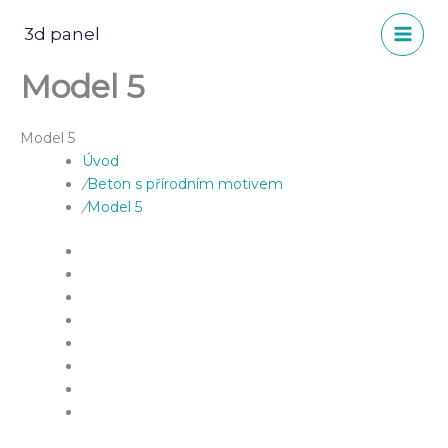
Přeskočit
na
3d panel
obsah
Model 5
Model 5
Úvod
/
Beton s přírodním motivem
/
Model 5