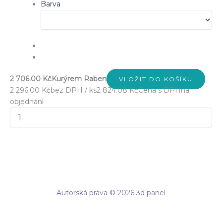
Barva
2 706.00 Kč
Kurýrem Raben
VLOŽIT DO KOŠÍKU
2 296.00 Kč
bez DPH / ks
2 824.08 Kč
Cena s DPH
na
objednání
Autorská práva © 2026 3d panel