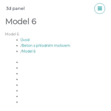
Přeskočit
na
3d panel
obsah
Model 6
Model 6
Úvod
/
Beton s přírodním motivem
/
Model 6