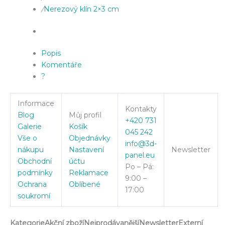
/
Nerezový klín 2×3 cm
Popis
Komentáře
?
Informace
Kontakty
Blog
Můj profil
+420 731
Galerie
Košík
045 242
Vše o
Objednávky
info@3d-
nákupu
Nastavení
Newsletter
panel.eu
Obchodní
účtu
Po – Pá:
podmínky
Reklamace
9:00 –
Ochrana
Oblíbené
17:00
soukromí
Kategorie
Akční zboží
Nejprodávanější
Newsletter
Externí