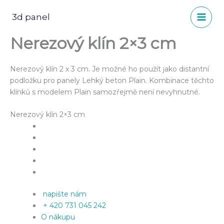
Přeskočit
na
3d panel
obsah
Nerezový klín 2×3 cm
Nerezový klín 2 x 3 cm. Je možné ho použít jako distantní
podložku pro panely Lehký beton Plain. Kombinace těchto
klínků s modelem Plain samozřejmě není nevyhnutné.
Nerezový klín 2×3 cm
napište nám
+ 420 731 045 242
O nákupu